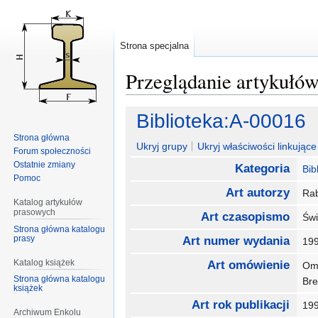
Strona specjalna
Przeglądanie artykułó
Przejdź
Przejdź
Biblioteka:A-00016
do
do
Strona główna
nawigacji
wyszukiwania
Ukryj grupy
Ukryj właściwości linkujące 
Forum społeczności
Ostatnie zmiany
Kategoria
Bib
Pomoc
Art autorzy
Ra
Katalog artykułów
prasowych
Art czasopismo
Świ
Strona główna katalogu
prasy
Art numer wydania
19
Katalog książek
Art omówienie
Omó
Strona główna katalogu
Bre
książek
Art rok publikacji
19
Archiwum Enkolu