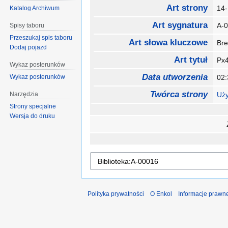
Art strony
14
Katalog Archiwum
Art sygnatura
A-
Spisy taboru
Przeszukaj spis taboru
Art słowa kluczowe
Br
Dodaj pojazd
Art tytuł
Px4
Wykaz posterunków
Data utworzenia
Wykaz posterunków
02:
Twórca strony
Narzędzia
Uży
Strony specjalne
Wersja do druku
Polityka prywatności
O Enkol
Informacje prawn