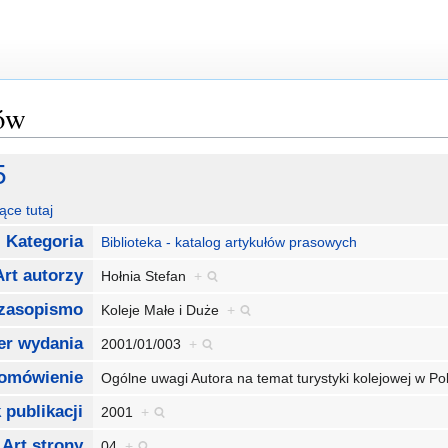
łów
5
ące tutaj
Kategoria
Biblioteka - katalog artykułów prasowych
Art autorzy
Hołnia Stefan
+
czasopismo
Koleje Małe i Duże
+
er wydania
2001/01/003
+
 omówienie
Ogólne uwagi Autora na temat turystyki kolejowej w P
 publikacji
2001
+
Art strony
04
+