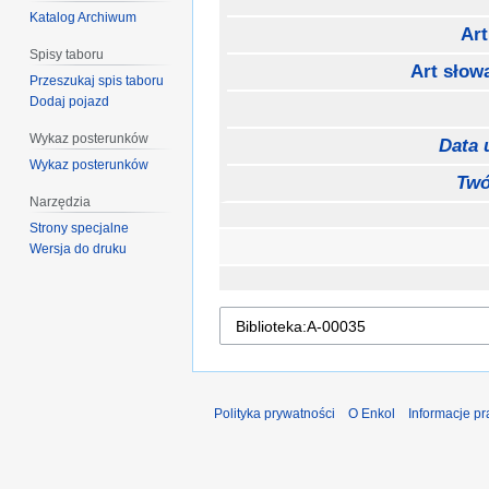
Katalog Archiwum
Art
Spisy taboru
Art słow
Przeszukaj spis taboru
Dodaj pojazd
Wykaz posterunków
Data 
Wykaz posterunków
Twó
Narzędzia
Strony specjalne
Wersja do druku
Polityka prywatności
O Enkol
Informacje p