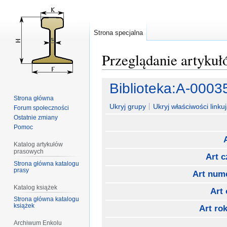
Strona specjalna
Przeglądanie artyku
Przejdź
Przejdź
Biblioteka:A-0003
do
do
Strona główna
nawigacji
wyszukiwania
Ukryj grupy
Ukryj właściwości linkuj
Forum społeczności
Ostatnie zmiany
Pomoc
Katalog artykułów
prasowych
Art 
Strona główna katalogu
prasy
Art num
Katalog książek
Art
Strona główna katalogu
książek
Art rok
Archiwum Enkolu