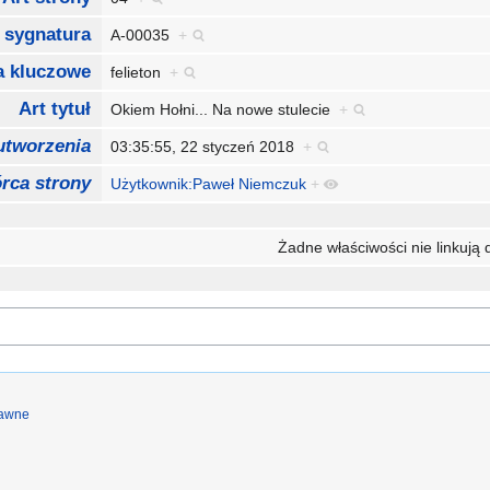
 sygnatura
A-00035
+
a kluczowe
felieton
+
Art tytuł
Okiem Hołni... Na nowe stulecie
+
utworzenia
03:35:55, 22 styczeń 2018
+
rca strony
Użytkownik:Paweł Niemczuk
+
Żadne właściwości nie linkują d
rawne