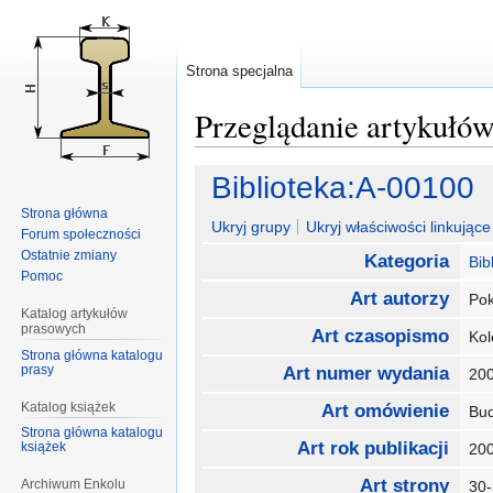
Strona specjalna
Przeglądanie artykułó
Przejdź
Przejdź
Biblioteka:A-00100
do
do
Strona główna
nawigacji
wyszukiwania
Ukryj grupy
Ukryj właściwości linkujące 
Forum społeczności
Ostatnie zmiany
Kategoria
Bib
Pomoc
Art autorzy
Po
Katalog artykułów
prasowych
Art czasopismo
Kol
Strona główna katalogu
prasy
Art numer wydania
20
Katalog książek
Art omówienie
Bud
Strona główna katalogu
Art rok publikacji
książek
20
Art strony
Archiwum Enkolu
30