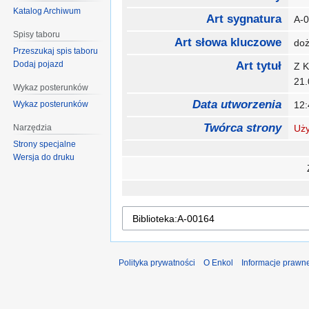
Katalog Archiwum
Art sygnatura
A-
Spisy taboru
Art słowa kluczowe
doż
Przeszukaj spis taboru
Dodaj pojazd
Art tytuł
Z K
21.
Wykaz posterunków
Data utworzenia
Wykaz posterunków
12:
Twórca strony
Narzędzia
Uży
Strony specjalne
Wersja do druku
Polityka prywatności
O Enkol
Informacje prawn