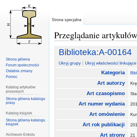
Strona specjalna
Przeglądanie artykułó
Przejdź
Przejdź
Biblioteka:A-00164
do
do
Strona główna
nawigacji
wyszukiwania
Ukryj grupy
Ukryj właściwości linkujące 
Forum społeczności
Ostatnie zmiany
Kategoria
Bib
Pomoc
Art autorzy
Krę
Katalog artykułów
prasowych
Art czasopismo
Sta
Strona główna katalogu
prasy
Art numer wydania
20
Katalog książek
Art omówienie
Kur
Strona główna katalogu
Art rok publikacji
książek
20
Art strony
Archiwum Enkolu
2