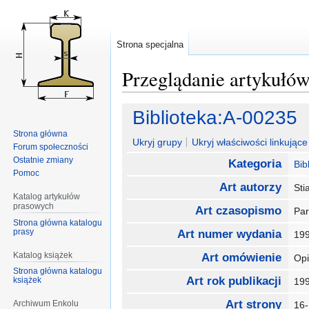
Strona specjalna
Przeglądanie artykułó
Przejdź
Przejdź
Biblioteka:A-00235
do
do
Strona główna
nawigacji
wyszukiwania
Ukryj grupy
Ukryj właściwości linkujące 
Forum społeczności
Ostatnie zmiany
Kategoria
Bib
Pomoc
Art autorzy
St
Katalog artykułów
prasowych
Art czasopismo
Pa
Strona główna katalogu
prasy
Art numer wydania
19
Katalog książek
Art omówienie
Opi
Strona główna katalogu
Art rok publikacji
książek
19
Art strony
Archiwum Enkolu
16