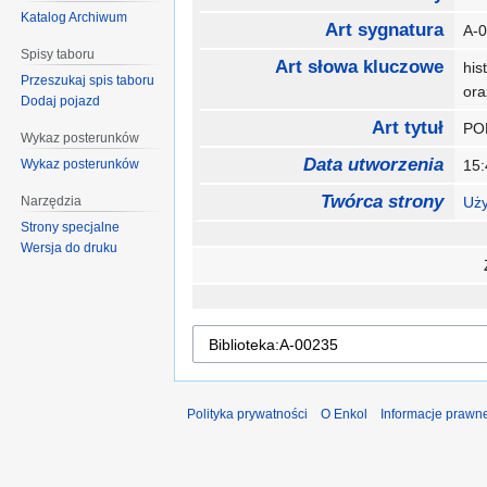
Katalog Archiwum
Art sygnatura
A-
Spisy taboru
Art słowa kluczowe
his
Przeszukaj spis taboru
or
Dodaj pojazd
Art tytuł
PO
Wykaz posterunków
Data utworzenia
Wykaz posterunków
15
Twórca strony
Narzędzia
Uż
Strony specjalne
Wersja do druku
Polityka prywatności
O Enkol
Informacje prawn