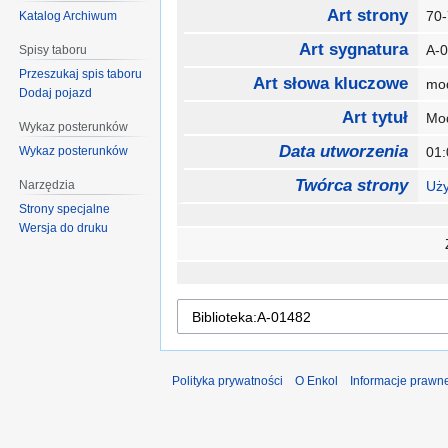
Art strony
70
Katalog Archiwum
Art sygnatura
A-
Spisy taboru
Przeszukaj spis taboru
Art słowa kluczowe
mo
Dodaj pojazd
Art tytuł
Mo
Wykaz posterunków
Data utworzenia
Wykaz posterunków
01:
Twórca strony
Narzędzia
Uży
Strony specjalne
Wersja do druku
Polityka prywatności
O Enkol
Informacje prawn