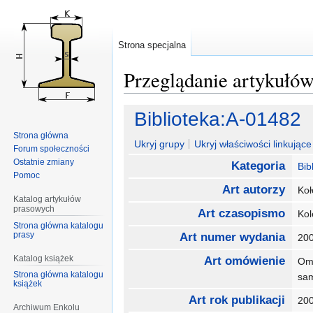
Strona specjalna
Przeglądanie artykułó
Przejdź
Przejdź
Biblioteka:A-01482
do
do
Strona główna
nawigacji
wyszukiwania
Ukryj grupy
Ukryj właściwości linkujące 
Forum społeczności
Ostatnie zmiany
Kategoria
Bib
Pomoc
Art autorzy
Koł
Katalog artykułów
prasowych
Art czasopismo
Kol
Strona główna katalogu
prasy
Art numer wydania
20
Katalog książek
Art omówienie
Omó
Strona główna katalogu
sam
książek
Art rok publikacji
20
Archiwum Enkolu