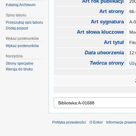
Art rok publikacji
20
Katalog Archiwum
Art strony
66
Spisy taboru
Art sygnatura
A-
Przeszukaj spis taboru
Dodaj pojazd
Art słowa kluczowe
Mo
Wykaz posterunków
Art tytuł
Fi
Wykaz posterunków
Data utworzenia
12:
Narzędzia
Twórca strony
Uży
Strony specjalne
Wersja do druku
Polityka prywatności
O Enkol
Informacje prawn