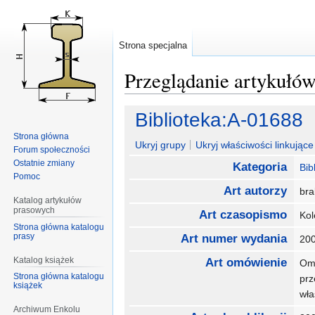
Strona specjalna
Przeglądanie artykułó
Przejdź
Przejdź
Biblioteka:A-01688
do
do
Strona główna
nawigacji
wyszukiwania
Ukryj grupy
Ukryj właściwości linkujące 
Forum społeczności
Ostatnie zmiany
Kategoria
Bib
Pomoc
Art autorzy
br
Katalog artykułów
prasowych
Art czasopismo
Kol
Strona główna katalogu
prasy
Art numer wydania
20
Katalog książek
Art omówienie
Omó
Strona główna katalogu
prz
książek
wła
Archiwum Enkolu