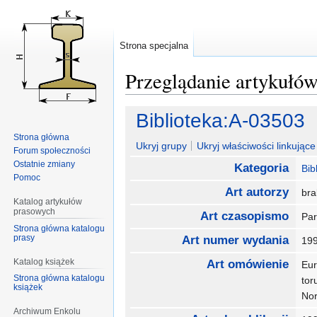
Strona specjalna
Przeglądanie artykułó
Przejdź
Przejdź
Biblioteka:A-03503
do
do
Strona główna
nawigacji
wyszukiwania
Ukryj grupy
Ukryj właściwości linkujące 
Forum społeczności
Ostatnie zmiany
Kategoria
Bib
Pomoc
Art autorzy
br
Katalog artykułów
prasowych
Art czasopismo
Pa
Strona główna katalogu
prasy
Art numer wydania
19
Katalog książek
Art omówienie
Eur
Strona główna katalogu
tor
książek
No
Archiwum Enkolu