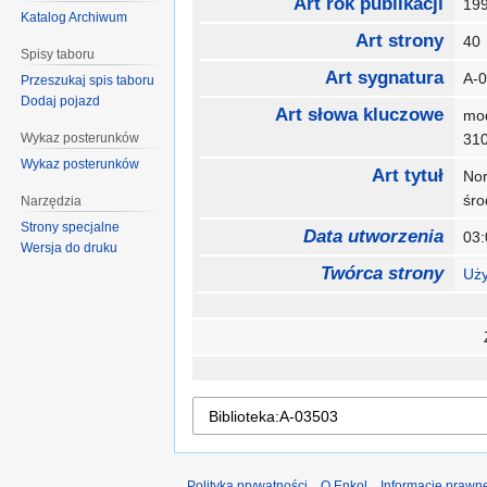
Art rok publikacji
19
Katalog Archiwum
Art strony
4
Spisy taboru
Art sygnatura
A-
Przeszukaj spis taboru
Dodaj pojazd
Art słowa kluczowe
mo
Wykaz posterunków
31
Wykaz posterunków
Art tytuł
Nor
śr
Narzędzia
Strony specjalne
Data utworzenia
03
Wersja do druku
Twórca strony
Uży
Polityka prywatności
O Enkol
Informacje prawn