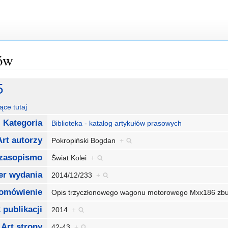
łów
5
ące tutaj
Kategoria
Biblioteka - katalog artykułów prasowych
Art autorzy
Pokropiński Bogdan
+
czasopismo
Świat Kolei
+
er wydania
2014/12/233
+
 omówienie
Opis trzyczłonowego wagonu motorowego Mxx186 zbu
 publikacji
2014
+
Art strony
42-43
+