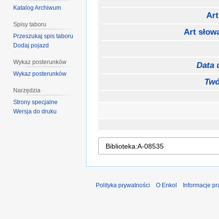
Katalog Archiwum
Art
Spisy taboru
Art słow
Przeszukaj spis taboru
Dodaj pojazd
Wykaz posterunków
Data 
Wykaz posterunków
Twó
Narzędzia
Strony specjalne
Wersja do druku
Polityka prywatności
O Enkol
Informacje p