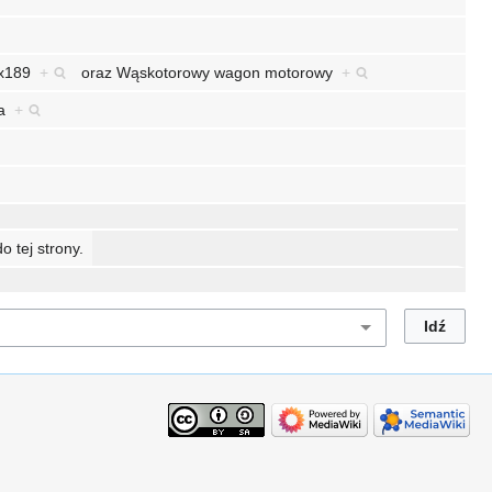
x189
+
oraz
Wąskotorowy wagon motorowy
+
ia
+
o tej strony.