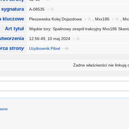
 sygnatura
A-08535
+
a kluczowe
Pleszewska Kolej Dojazdowa
+
,
Mxx186
+
,
Mx
Art tytuł
Wąskie tory: Spalinowy zespół trakcyjny Mxx186 Skan
utworzenia
12:56:49, 10 maj 2024
+
rca strony
Użytkownik:Pibwl
+
Żadne właściwości nie linkują d
rawne