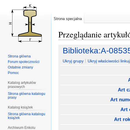
Strona specjalna
Przeglądanie artyku
Przejdź
Przejdź
Biblioteka:A-0853
do
do
Strona główna
nawigacji
wyszukiwania
Ukryj grupy
Ukryj właściwości linkuj
Forum społeczności
Ostatnie zmiany
Pomoc
Katalog artykułów
prasowych
Art 
Strona główna katalogu
prasy
Art num
Katalog książek
Art
Strona główna katalogu
książek
Art rok
Archiwum Enkolu