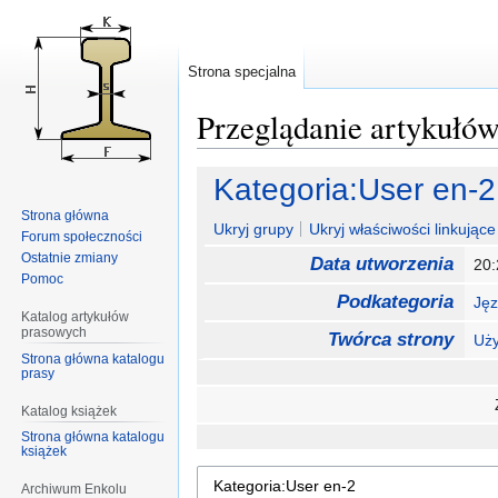
Strona specjalna
Przeglądanie artykułó
Przejdź
Przejdź
Kategoria:User en-2
do
do
Strona główna
nawigacji
wyszukiwania
Ukryj grupy
Ukryj właściwości linkujące 
Forum społeczności
Ostatnie zmiany
Data utworzenia
20:
Pomoc
Podkategoria
Jęz
Katalog artykułów
prasowych
Twórca strony
Uży
Strona główna katalogu
prasy
Katalog książek
Strona główna katalogu
książek
Archiwum Enkolu