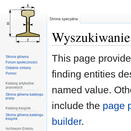
Strona specjalna
Wyszukiwanie 
Przejdź
Przejdź
This page provid
Strona główna
do
do
Forum społeczności
nawigacji
wyszukiwania
Ostatnie zmiany
finding entities d
Pomoc
Katalog artykułów
named value. Othe
prasowych
Strona główna katalogu
prasy
include the
page p
Katalog książek
Strona główna katalogu
builder
.
książek
Archiwum Enkolu