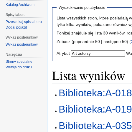
Katalog Archiwum
Wyszukiwanie po atrybucie
Spisy taboru
Lista wszystkich stron, które posiadają 
Przeszukaj spis taboru
tylko kilka wyników, pokazano również w
Dodaj pojazd
Poniżej znajduje się lista
30
wyników, ro
Wykaz posterunków
Zobacz (poprzednie 50 | następne 50) (
Wykaz posterunków
Atrybut
Wa
Narzędzia
Strony specjalne
Wersja do druku
Lista wyników
Biblioteka:A-01
Biblioteka:A-01
Biblioteka:A-03