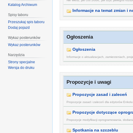
Nie wiesz, jak coś zrobić, jak użyć jakiegoś rozs
Katalog Archiwum
Informacje na temat zmian i
Spisy taboru
Przeszukaj spis taboru
Dodaj pojazd
Ogłoszenia
Wykaz posterunków
Wykaz posterunków
Ogłoszenia
Narzędzia
Informacje o aktualizacjach, zamierzeniach, proje
Strony specjalne
Wersja do druku
Propozycje i uwagi
Propozycje zasad i zaleceń
Propozycje zasad i zaleceń dla edytorów Enkolu
Propozycje dotyczące oprog
Propozycje modyfikacji oprogramowania, dodania
Spotkania na szczeblu