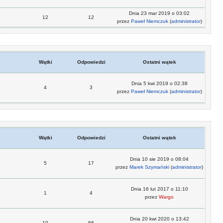
Dnia 23 mar 2019 o 03:02
12
12
przez
Paweł Niemczuk
(
administrator
)
Wątki
Odpowiedzi
Ostatni wątek
Dnia 5 kwi 2019 o 02:38
4
3
przez
Paweł Niemczuk
(
administrator
)
Wątki
Odpowiedzi
Ostatni wątek
Dnia 10 sie 2019 o 08:04
5
17
przez
Marek Szymański
(
administrator
)
Dnia 16 lut 2017 o 11:10
1
4
przez
Wargo
Dnia 20 kwi 2020 o 13:42
10
66