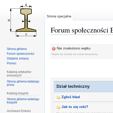
Strona specjalna
Forum społeczności 
Przejdź
Przejdź
do
do
Nie znaleziono wątku
Strona główna
nawigacji
wyszukiwania
Forum społeczności
Wątek nie istnieje lub został skasowany.
Ostatnie zmiany
Pomoc
Katalog artykułów
prasowych
Strona główna katalogu
prasy
Dział techniczny
Katalog książek
Zgłoś bład
Strona główna katalogu
książek
Jak to się robi?
Archiwum Enkolu