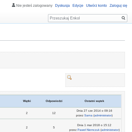
Nie jesteś zalogowany
Dyskusja
Edycje
Utwórz konto
Zaloguj się
Szukaj
Wątki
Odpowiedzi
Ostatni wątek
Dnia 27 cze 2014 o 09:16
2
12
przez
Sarna
(
administrator
)
Dnia 1 mar 2018 o 15:12
2
5
przez
Paweł Niemczuk
(
administrator
)