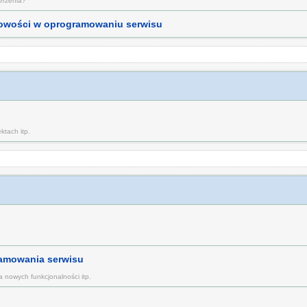
zerzenia?
 nowości w oprogramowaniu serwisu
ktach itp.
ramowania serwisu
 nowych funkcjonalności itp.