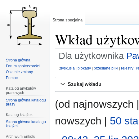
Strona specjalna
Wkład użytko
Dla użytkownika
Pa
Strona główna
Forum społeczności
dyskusja
blokady
przesłane pliki
rejestry
r
Ostatnie zmiany
Pomoc
Przejdź
Przejdź
Szukaj wkładu
do
do
Katalog artykułów
prasowych
nawigacji
wyszukiwania
Strona główna katalogu
(od najnowszych 
prasy
Katalog książek
nowszych |
50 st
Strona główna katalogu
książek
Archiwum Enkolu