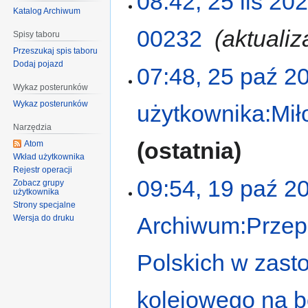
08:42, 25 lis 20
Katalog Archiwum
00232
‎
aktualiz
Spisy taboru
Przeszukaj spis taboru
Dodaj pojazd
07:48, 25 paź 2
Wykaz posterunków
Wykaz posterunków
użytkownika:Mił
Narzędzia
ostatnia
Atom
Wkład użytkownika
Rejestr operacji
09:54, 19 paź 2
Zobacz grupy
użytkownika
Strony specjalne
Archiwum:Przepi
Wersja do druku
Polskich w zast
kolejowego na b