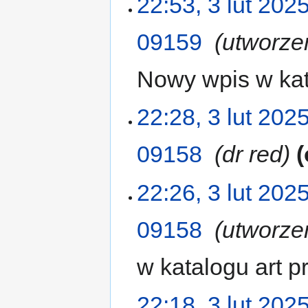
22:53, 3 lut 202
09159
‎
utworze
Nowy wpis w kat
22:28, 3 lut 202
09158
‎
dr red
22:26, 3 lut 202
09158
‎
utworze
w katalogu art 
22:18, 3 lut 202