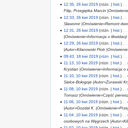
12:35, 26 kwi 2019
różn.
hist.
Filip, Przegiętka Marcin |Omówieni
12:33, 26 kwi 2019
różn.
hist.
Sławomir |Omówienie=Remont dworca
12:31, 26 kwi 2019
różn.
hist.
|Omówienie=Informacja o likwidacji l
12:29, 26 kwi 2019
różn.
hist.
|Autor=Kilanowski Piotr |Omówienie=
09:43, 18 kwi 2019
różn.
hist.
11:13, 10 kwi 2019
różn.
hist.
Krystian |Omówienie=Informacja o w
11:10, 10 kwi 2019
różn.
hist.
Sielce-Bołogoje |Autor=Żurawski Kry
11:08, 10 kwi 2019
różn.
hist.
Tomasz |Omówienie=Część pierwsza
11:06, 10 kwi 2019
różn.
hist.
|Autor=Gozdal K. |Omówienie=Przej
11:04, 10 kwi 2019
różn.
hist.
osobowych na Węgrzech |Autor=Kila
11:02, 10 kwi 2019
różn.
hist.