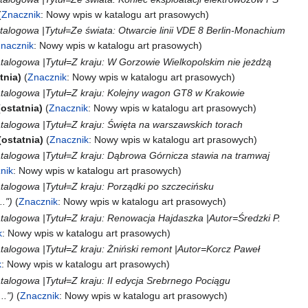
Znacznik
:
Nowy wpis w katalogu art prasowych
talogowa |Tytuł=Ze świata: Otwarcie linii VDE 8 Berlin-Monachium
nacznik
:
Nowy wpis w katalogu art prasowych
atalogowa |Tytuł=Z kraju: W Gorzowie Wielkopolskim nie jeżdżą
tnia
Znacznik
:
Nowy wpis w katalogu art prasowych
atalogowa |Tytuł=Z kraju: Kolejny wagon GT8 w Krakowie
ostatnia
Znacznik
:
Nowy wpis w katalogu art prasowych
atalogowa |Tytuł=Z kraju: Święta na warszawskich torach
ostatnia
Znacznik
:
Nowy wpis w katalogu art prasowych
atalogowa |Tytuł=Z kraju: Dąbrowa Górnicza stawia na tramwaj
nik
:
Nowy wpis w katalogu art prasowych
talogowa |Tytuł=Z kraju: Porządki po szczecińsku
.."
Znacznik
:
Nowy wpis w katalogu art prasowych
atalogowa |Tytuł=Z kraju: Renowacja Hajdaszka |Autor=Średzki P.
k
:
Nowy wpis w katalogu art prasowych
atalogowa |Tytuł=Z kraju: Żniński remont |Autor=Korcz Paweł
k
:
Nowy wpis w katalogu art prasowych
talogowa |Tytuł=Z kraju: II edycja Srebrnego Pociągu
.."
Znacznik
:
Nowy wpis w katalogu art prasowych