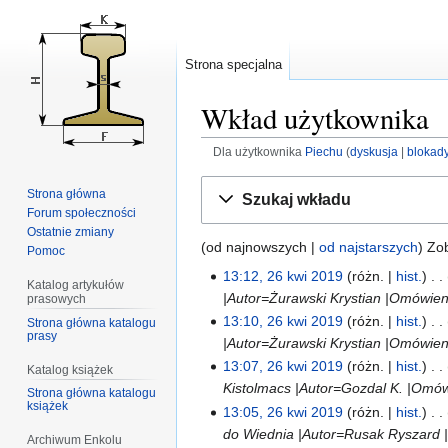
Strona specjalna
Wkład użytkownika
Dla użytkownika
Piechu
dyskusja
blokad
Przejdź
Przejdź
Strona główna
Szukaj wkładu
do
do
Forum społeczności
nawigacji
wyszukiwania
Ostatnie zmiany
(od najnowszych |
od najstarszych
) Zo
Pomoc
13:12, 26 kwi 2019
różn.
hist.
Katalog artykułów
|Autor=Żurawski Krystian |Omówieni
prasowych
13:10, 26 kwi 2019
różn.
hist.
Strona główna katalogu
prasy
|Autor=Żurawski Krystian |Omówien
13:07, 26 kwi 2019
różn.
hist.
Katalog książek
Kistolmacs |Autor=Gozdal K. |Omów
Strona główna katalogu
książek
13:05, 26 kwi 2019
różn.
hist.
do Wiednia |Autor=Rusak Ryszard |
Archiwum Enkolu