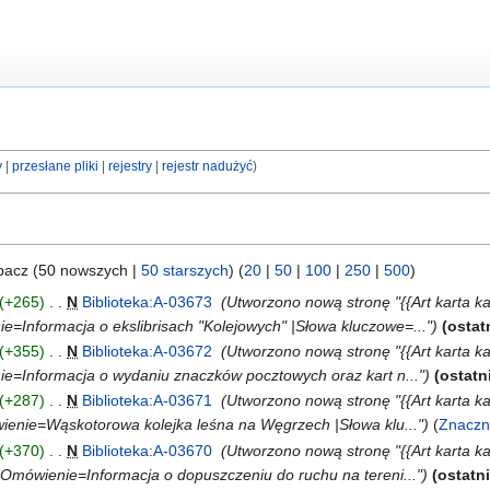
y
przesłane pliki
rejestry
rejestr nadużyć
bacz (50 nowszych |
50 starszych
) (
20
|
50
|
100
|
250
|
500
)
+265
‎
N
Biblioteka:A-03673
‎
Utworzono nową stronę "{{Art karta kat
e=Informacja o ekslibrisach "Kolejowych" |Słowa kluczowe=..."
ostat
+355
‎
N
Biblioteka:A-03672
‎
Utworzono nową stronę "{{Art karta kat
ie=Informacja o wydaniu znaczków pocztowych oraz kart n..."
ostatn
+287
‎
N
Biblioteka:A-03671
‎
Utworzono nową stronę "{{Art karta k
ienie=Wąskotorowa kolejka leśna na Węgrzech |Słowa klu..."
Znaczn
+370
‎
N
Biblioteka:A-03670
‎
Utworzono nową stronę "{{Art karta k
Omówienie=Informacja o dopuszczeniu do ruchu na tereni..."
ostatn