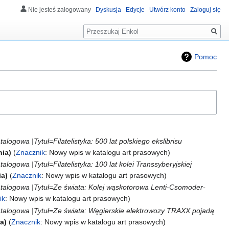
Nie jesteś zalogowany
Dyskusja
Edycje
Utwórz konto
Zaloguj się
Szukaj
Pomoc
alogowa |Tytuł=Filatelistyka: 500 lat polskiego ekslibrisu
nia
Znacznik
:
Nowy wpis w katalogu art prasowych
alogowa |Tytuł=Filatelistyka: 100 lat kolei Transsyberyjskiej
ia
Znacznik
:
Nowy wpis w katalogu art prasowych
atalogowa |Tytuł=Ze świata: Kolej wąskotorowa Lenti-Csomoder-
ik
:
Nowy wpis w katalogu art prasowych
atalogowa |Tytuł=Ze świata: Węgierskie elektrowozy TRAXX pojadą
ia
Znacznik
:
Nowy wpis w katalogu art prasowych