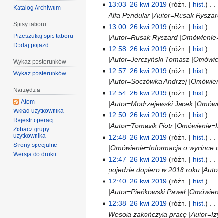
13:03, 26 kwi 2019
różn.
hist.
Katalog Archiwum
Alfa Pendular |Autor=Rusak Ryszar
Spisy taboru
13:00, 26 kwi 2019
różn.
hist.
Przeszukaj spis taboru
|Autor=Rusak Ryszard |Omówienie=H
Dodaj pojazd
12:58, 26 kwi 2019
różn.
hist.
|Autor=Jerczyński Tomasz |Omówien
Wykaz posterunków
12:57, 26 kwi 2019
różn.
hist.
Wykaz posterunków
|Autor=Soczówka Andrzej |Omówieni
Narzędzia
12:54, 26 kwi 2019
różn.
hist.
Atom
|Autor=Modrzejewski Jacek |Omówie
Wkład użytkownika
12:50, 26 kwi 2019
różn.
hist.
Rejestr operacji
|Autor=Tomasik Piotr |Omówienie=I
Zobacz grupy
użytkownika
12:48, 26 kwi 2019
różn.
hist.
Strony specjalne
|Omówienie=Informacja o wycince d
Wersja do druku
12:47, 26 kwi 2019
różn.
hist.
pojedzie dopiero w 2018 roku |Auto
12:40, 26 kwi 2019
różn.
hist.
|Autor=Pieńkowski Paweł |Omówieni
12:38, 26 kwi 2019
różn.
hist.
Wesoła zakończyła pracę |Autor=Izy