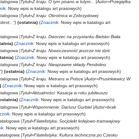
talogowa |Tytuł=Z kraju: O tym pisano w lutym... |Autor=Przegiętka
nik
:
Nowy wpis w katalogu art prasowych
atalogowa |Tytuł=Z kraju: Obrotnica w Zebrzydowej
rot..."
ostatnia
Znacznik
:
Nowy wpis w katalogu art
talogowa |Tytuł=Z kraju: Dworzec na przystanku Bielsko Biała
tatnia
Znacznik
:
Nowy wpis w katalogu art prasowych
atalogowa |Tytuł=Z kraju: Nowoczesność jeszcze nie dziś
tatnia
Znacznik
:
Nowy wpis w katalogu art prasowych
atalogowa |Tytuł=Z kraju: Niesprawne składy Pendolino
"
ostatnia
Znacznik
:
Nowy wpis w katalogu art prasowych
atalogowa |Tytuł=Z kraju: Metrans w Polsce |Autor=Prusinkiewicz W.
Znacznik
:
Nowy wpis w katalogu art prasowych
talogowa |Tytuł=Aktualności: Kasacja w roku jubileuszu
ostatnia
Znacznik
:
Nowy wpis w katalogu art prasowych
atalogowa |Tytuł=Wspomnienie: Dariusz Gurbiel |Autor=brak
cznik
:
Nowy wpis w katalogu art prasowych
atalogowa |Tytuł=Filatelistyka: Socjolekt kolejowo-tramwajowy
ik
:
Nowy wpis w katalogu art prasowych
atalogowa |Tytuł=Filatelistyka: Kultura techniczna po Czesku