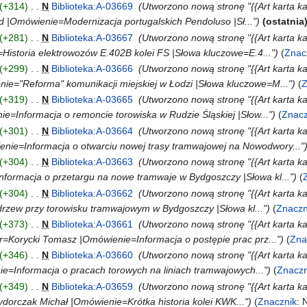
+314
‎
N
Biblioteka:A-03669
‎
Utworzono nową stronę "{{Art karta k
d |Omówienie=Modernizacja portugalskich Pendoluso |Sł..."
ostatnia
+281
‎
N
Biblioteka:A-03667
‎
Utworzono nową stronę "{{Art karta ka
istoria elektrowozów E.402B kolei FS |Słowa kluczowe=E.4..."
Znac
+299
‎
N
Biblioteka:A-03666
‎
Utworzono nową stronę "{{Art karta k
ie="Reforma" komunikacji miejskiej w Łodzi |Słowa kluczowe=M..."
Z
+319
‎
N
Biblioteka:A-03665
‎
Utworzono nową stronę "{{Art karta k
e=Informacja o remoncie torowiska w Rudzie Śląskiej |Słow..."
Znacz
+301
‎
N
Biblioteka:A-03664
‎
Utworzono nową stronę "{{Art karta k
nie=Informacja o otwarciu nowej trasy tramwajowej na Nowodwory..."
+304
‎
N
Biblioteka:A-03663
‎
Utworzono nową stronę "{{Art karta k
nformacja o przetargu na nowe tramwaje w Bydgoszczy |Słowa kl..."
+304
‎
N
Biblioteka:A-03662
‎
Utworzono nową stronę "{{Art karta k
rzew przy torowisku tramwajowym w Bydgoszczy |Słowa kl..."
Znaczn
+373
‎
N
Biblioteka:A-03661
‎
Utworzono nową stronę "{{Art karta k
r=Korycki Tomasz |Omówienie=Informacja o postępie prac prz..."
Zna
+346
‎
N
Biblioteka:A-03660
‎
Utworzono nową stronę "{{Art karta k
e=Informacja o pracach torowych na liniach tramwajowych..."
Znaczn
+349
‎
N
Biblioteka:A-03659
‎
Utworzono nową stronę "{{Art karta k
dorczak Michał |Omówienie=Krótka historia kolei KWK..."
Znacznik
: