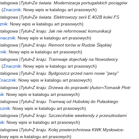
atalogowa |Tytuł=Ze świata: Modernizacja portugalskich pociągów
Znacznik
:
Nowy wpis w katalogu art prasowych
talogowa |Tytuł=Ze świata: Elektrowozy serii E.402B kolei FS
znik
:
Nowy wpis w katalogu art prasowych
atalogowa |Tytuł=Z kraju: Jak nie reformować komunikacji
nacznik
:
Nowy wpis w katalogu art prasowych
atalogowa |Tytuł=Z kraju: Remont torów w Rudzie Śląskiej
nik
:
Nowy wpis w katalogu art prasowych
atalogowa |Tytuł=Z kraju: Tramwaje dojechały na Nowodwory
Znacznik
:
Nowy wpis w katalogu art prasowych
atalogowa |Tytuł=Z kraju: Bydgoszcz-przed nami nowe "pesy"
Znacznik
:
Nowy wpis w katalogu art prasowych
atalogowa |Tytuł=Z kraju: Drzewa do poprawki |Autor=Tomasik Piotr
ik
:
Nowy wpis w katalogu art prasowych
atalogowa |Tytuł=Z kraju: Tramwaj od Hubskiej do Pułaskiego
cznik
:
Nowy wpis w katalogu art prasowych
atalogowa |Tytuł=Z kraju: Szczecińskie weekendy z przeszkodami
ik
:
Nowy wpis w katalogu art prasowych
atalogowa |Tytuł=Z kraju: Kolej powierzchniowa KWK Mysłowice-
Nowy wpis w katalogu art prasowych