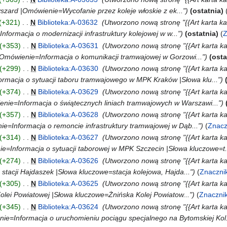
yszard |Omówienie=Wycofanie przez koleje włoskie z ek..."
ostatnia
+321
‎
N
Biblioteka:A-03632
‎
Utworzono nową stronę "{{Art karta ka
formacja o modernizacji infrastruktury kolejowej w w..."
ostatnia
Z
+353
‎
N
Biblioteka:A-03631
‎
Utworzono nową stronę "{{Art karta k
Omówienie=Informacja o komunikacji tramwajowej w Gorzowi..."
osta
+299
‎
N
Biblioteka:A-03630
‎
Utworzono nową stronę "{{Art karta k
ormacja o sytuacji taboru tramwajowego w MPK Kraków |Słowa klu..."
+374
‎
N
Biblioteka:A-03629
‎
Utworzono nową stronę "{{Art karta k
nie=Informacja o świątecznych liniach tramwajowych w Warszawi..."
+357
‎
N
Biblioteka:A-03628
‎
Utworzono nową stronę "{{Art karta k
e=Informacja o remoncie infrastruktury tramwajowej w Dąb..."
Znacz
+314
‎
N
Biblioteka:A-03627
‎
Utworzono nową stronę "{{Art karta ka
e=Informacja o sytuacji taborowej w MPK Szczecin |Słowa kluczowe=t.
+274
‎
N
Biblioteka:A-03626
‎
Utworzono nową stronę "{{Art karta k
tacji Hajdaszek |Słowa kluczowe=stacja kolejowa, Hajda..."
Znaczni
+305
‎
N
Biblioteka:A-03625
‎
Utworzono nową stronę "{{Art karta k
lei Powiatowej |Słowa kluczowe=Żnińska Kolej Powiatow..."
Znaczni
+345
‎
N
Biblioteka:A-03624
‎
Utworzono nową stronę "{{Art karta ka
e=Informacja o uruchomieniu pociągu specjalnego na Bytomskiej Kol.