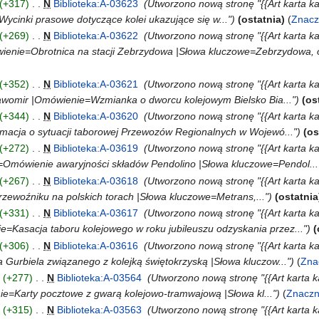
+317
‎
N
Biblioteka:A-03623
‎
Utworzono nową stronę "{{Art karta ka
Wycinki prasowe dotyczące kolei ukazujące się w..."
ostatnia
Znacz
+269
‎
N
Biblioteka:A-03622
‎
Utworzono nową stronę "{{Art karta k
enie=Obrotnica na stacji Zebrzydowa |Słowa kluczowe=Zebrzydowa, ob
+352
‎
N
Biblioteka:A-03621
‎
Utworzono nową stronę "{{Art karta ka
awomir |Omówienie=Wzmianka o dworcu kolejowym Bielsko Bia..."
os
+344
‎
N
Biblioteka:A-03620
‎
Utworzono nową stronę "{{Art karta k
rmacja o sytuacji taborowej Przewozów Regionalnych w Wojewó..."
os
+272
‎
N
Biblioteka:A-03619
‎
Utworzono nową stronę "{{Art karta k
Omówienie awaryjności składów Pendolino |Słowa kluczowe=Pendol...
+267
‎
N
Biblioteka:A-03618
‎
Utworzono nową stronę "{{Art karta k
ewoźniku na polskich torach |Słowa kluczowe=Metrans,..."
ostatnia
+331
‎
N
Biblioteka:A-03617
‎
Utworzono nową stronę "{{Art karta ka
e=Kasacja taboru kolejowego w roku jubileuszu odzyskania przez..."
+306
‎
N
Biblioteka:A-03616
‎
Utworzono nową stronę "{{Art karta k
urbiela związanego z kolejką świętokrzyską |Słowa kluczow..."
Zna
+277
‎
N
Biblioteka:A-03564
‎
Utworzono nową stronę "{{Art karta k
ie=Karty pocztowe z gwarą kolejowo-tramwajową |Słowa kl..."
Znaczn
+315
‎
N
Biblioteka:A-03563
‎
Utworzono nową stronę "{{Art karta k