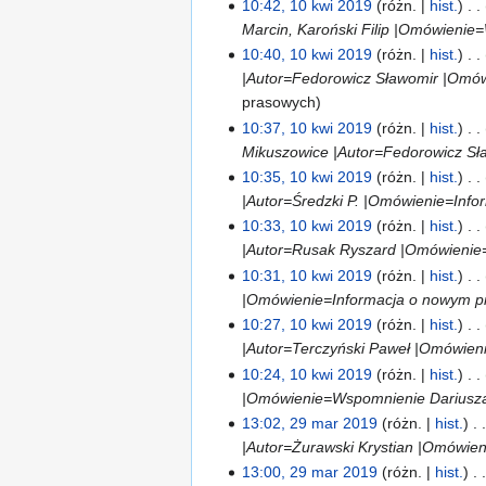
10:42, 10 kwi 2019
różn.
hist.
Marcin, Karoński Filip |Omówienie=
10:40, 10 kwi 2019
różn.
hist.
|Autor=Fedorowicz Sławomir |Omówi
prasowych
10:37, 10 kwi 2019
różn.
hist.
Mikuszowice |Autor=Fedorowicz Sł
10:35, 10 kwi 2019
różn.
hist.
|Autor=Średzki P. |Omówienie=Info
10:33, 10 kwi 2019
różn.
hist.
|Autor=Rusak Ryszard |Omówienie=
10:31, 10 kwi 2019
różn.
hist.
|Omówienie=Informacja o nowym prz
10:27, 10 kwi 2019
różn.
hist.
|Autor=Terczyński Paweł |Omówieni
10:24, 10 kwi 2019
różn.
hist.
|Omówienie=Wspomnienie Dariusza G
13:02, 29 mar 2019
różn.
hist.
|Autor=Żurawski Krystian |Omówien
13:00, 29 mar 2019
różn.
hist.