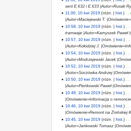
serii E.632 i E.633 |Autor=Rusak R
11:00, 10 kwi 2019
różn.
hist.
|Autor=Maciejewski T. |Omówienie=In
10:58, 10 kwi 2019
różn.
hist.
tramwaje |Autor=Kamyszek Paweł |
10:57, 10 kwi 2019
różn.
hist.
|Autor=Kołodziej J. |Omówienie=Inf
10:54, 10 kwi 2019
różn.
hist.
|Autor=Modrzejewski Jacek |Omówie
10:52, 10 kwi 2019
różn.
hist.
|Autor=Soczówka Andrzej |Omówieni
10:50, 10 kwi 2019
różn.
hist.
|Autor=Pieńkowski Paweł |Omówieni
10:48, 10 kwi 2019
różn.
hist.
|Omówienie=Informacja o remoncie s
10:46, 10 kwi 2019
różn.
hist.
|Omówienie=Remont na Żnińskiej Ko
10:45, 10 kwi 2019
różn.
hist.
|Autor=Jankowski Tomasz |Omówieni