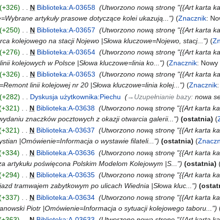
+326
‎
N
Biblioteka:A-03658
‎
Utworzono nową stronę "{{Art karta ka
e=Wybrane artykuły prasowe dotyczące kolei ukazują..."
Znacznik
:
No
+250
‎
N
Biblioteka:A-03657
‎
Utworzono nową stronę "{{Art karta k
 kolejowego na stacji Nojewo |Słowa kluczowe=Nojewo, stacj..."
Zn
+276
‎
N
Biblioteka:A-03654
‎
Utworzono nową stronę "{{Art karta ka
inii kolejowych w Polsce |Słowa kluczowe=linia ko..."
Znacznik
:
Nowy 
+326
‎
N
Biblioteka:A-03653
‎
Utworzono nową stronę "{{Art karta 
Remont linii kolejowej nr 20 |Słowa kluczowe=linia kolej..."
Znacznik
+282
‎
Dyskusja użytkownika:Piechu
‎
→‎Uzupełnianie bazy
:
nowa se
+321
‎
N
Biblioteka:A-03638
‎
Utworzono nową stronę "{{Art karta ka
ydaniu znaczków pocztowych z okazji otwarcia galerii..."
ostatnia
+321
‎
N
Biblioteka:A-03637
‎
Utworzono nową stronę "{{Art karta kata
stian |Omówienie=Informacja o wystawie filateli..."
ostatnia
Znaczn
+334
‎
N
Biblioteka:A-03636
‎
Utworzono nową stronę "{{Art karta k
 artykułu poświęcona Polskim Modelom Kolejowym |S..."
ostatnia
+294
‎
N
Biblioteka:A-03635
‎
Utworzono nową stronę "{{Art karta k
azd tramwajem zabytkowym po ulicach Wiednia |Słowa kluc..."
ostat
+337
‎
N
Biblioteka:A-03634
‎
Utworzono nową stronę "{{Art karta 
nowski Piotr |Omówienie=Informacja o sytuacji kolejowego taboru..."
+363
‎
N
Biblioteka:A-03633
‎
Utworzono nową stronę "{{Art karta k