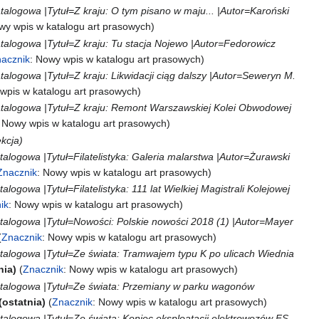
talogowa |Tytuł=Z kraju: O tym pisano w maju... |Autor=Karoński
wy wpis w katalogu art prasowych
atalogowa |Tytuł=Z kraju: Tu stacja Nojewo |Autor=Fedorowicz
acznik
:
Nowy wpis w katalogu art prasowych
talogowa |Tytuł=Z kraju: Likwidacji ciąg dalszy |Autor=Seweryn M.
wpis w katalogu art prasowych
katalogowa |Tytuł=Z kraju: Remont Warszawskiej Kolei Obwodowej
:
Nowy wpis w katalogu art prasowych
kcja
talogowa |Tytuł=Filatelistyka: Galeria malarstwa |Autor=Żurawski
Znacznik
:
Nowy wpis w katalogu art prasowych
logowa |Tytuł=Filatelistyka: 111 lat Wielkiej Magistrali Kolejowej
ik
:
Nowy wpis w katalogu art prasowych
atalogowa |Tytuł=Nowości: Polskie nowości 2018 (1) |Autor=Mayer
Znacznik
:
Nowy wpis w katalogu art prasowych
atalogowa |Tytuł=Ze świata: Tramwajem typu K po ulicach Wiednia
nia
Znacznik
:
Nowy wpis w katalogu art prasowych
katalogowa |Tytuł=Ze świata: Przemiany w parku wagonów
ostatnia
Znacznik
:
Nowy wpis w katalogu art prasowych
atalogowa |Tytuł=Ze świata: Koniec eksploatacji elektrowozów FS