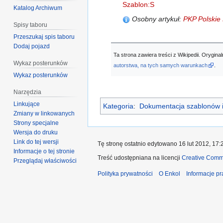
Szablon:S
Katalog Archiwum
Osobny artykuł:
PKP Polskie 
Spisy taboru
Przeszukaj spis taboru
Dodaj pojazd
Ta strona zawiera treści z Wikipedii. Orygi
Wykaz posterunków
autorstwa, na tych samych warunkach
.
Wykaz posterunków
Narzędzia
Linkujące
Kategoria
:
Dokumentacja szablonów i
Zmiany w linkowanych
Strony specjalne
Wersja do druku
Link do tej wersji
Tę stronę ostatnio edytowano 16 lut 2012, 17:
Informacje o tej stronie
Treść udostępniana na licencji
Creative Comm
Przeglądaj właściwości
Polityka prywatności
O Enkol
Informacje p