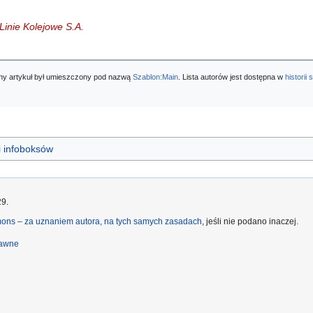
Linie Kolejowe S.A.
nalny artykuł był umieszczony pod nazwą
Szablon:Main
. Lista autorów jest dostępna w
historii 
 infoboksów
29.
ons – za uznaniem autora, na tych samych zasadach
, jeśli nie podano inaczej.
rawne