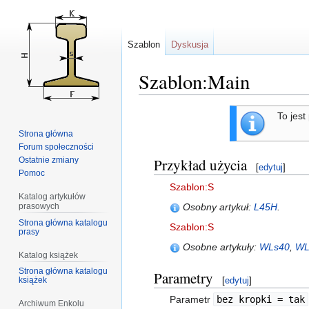
Szablon
Dyskusja
Szablon:Main
Przejdź
Przejdź
To jest
do
do
Strona główna
nawigacji
wyszukiwania
Forum społeczności
Ostatnie zmiany
Przykład użycia
[
edytuj
]
Pomoc
Szablon:S
Katalog artykułów
Osobny artykuł:
L45H
.
prasowych
Strona główna katalogu
Szablon:S
prasy
Osobne artykuły:
WLs40
,
WL
Katalog książek
Strona główna katalogu
Parametry
[
edytuj
]
książek
Parametr
bez kropki = tak
Archiwum Enkolu