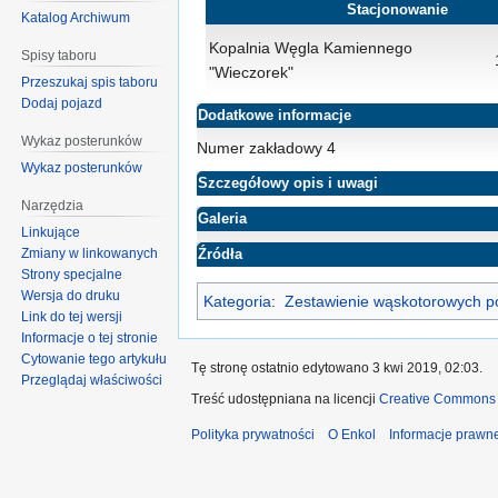
Stacjonowanie
Katalog Archiwum
Kopalnia Węgla Kamiennego
Spisy taboru
"Wieczorek"
Przeszukaj spis taboru
Dodaj pojazd
Dodatkowe informacje
Wykaz posterunków
Numer zakładowy 4
Wykaz posterunków
Szczegółowy opis i uwagi
Narzędzia
Galeria
Linkujące
Zmiany w linkowanych
Źródła
Strony specjalne
Wersja do druku
Kategoria
:
Zestawienie wąskotorowych po
Link do tej wersji
Informacje o tej stronie
Cytowanie tego artykułu
Tę stronę ostatnio edytowano 3 kwi 2019, 02:03.
Przeglądaj właściwości
Treść udostępniana na licencji
Creative Commons 
Polityka prywatności
O Enkol
Informacje prawn