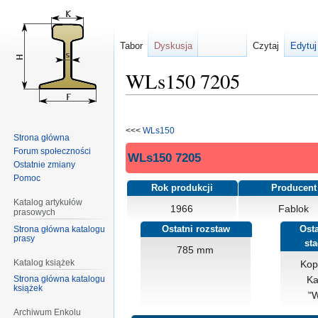
Tabor
Dyskusja
Czytaj
Edytuj
WLs150 7205
Przejdź
Przejdź
do
do
<<<
WLs150
Strona główna
nawigacji
wyszukiwania
Forum społeczności
WLs150 7205
Ostatnie zmiany
Pomoc
Rok produkcji
Producent
Katalog artykułów
1966
Fablok
prasowych
Strona główna katalogu
Ostatni rozstaw
Osta
prasy
st
785 mm
Katalog książek
Kop
K
Strona główna katalogu
książek
"W
Archiwum Enkolu