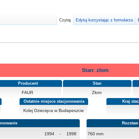
Czytaj
Edytuj korzystając z formularza
Stan: złom
Producent
Stan
FAUR
Złom
Ostatnie miejsce stacjonowania
Kraj sta
Kolej Dziecięca w Budapeszcie
onowanie
Rozstaw
1994
-
1998
760 mm