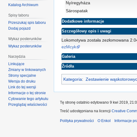
Nyíregyháza
Katalog Archiwum
Sárospatak
Spisy taboru
Dodatkowe informacje
Przeszukaj spis taboru
Dodaj pojazd
Szczegółowy opis i uwagi
Wykaz posterunków
Lokomotywa została zezłomowana 2.
Wykaz posterunków
ezMcyk
Galeria
Narzędzia
Linkujące
Źródła
Zmiany w linkowanych
Strony specjalne
Kategoria
:
Zestawienie wąskotorowyc
Wersja do druku
Link do tej wersji
Informacje o tej stronie
Cytowanie tego artykułu
Tę stronę ostatnio edytowano 9 kwi 2019, 21:0
Przeglądaj właściwości
Treść udostępniana na licencji
Creative Comm
Polityka prywatności
O Enkol
Informacje p