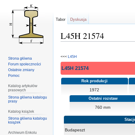
Tabor
Dyskusja
L45H 21574
Przejdź
Przejdź
do
do
<<<
L45H
Strona główna
nawigacji
wyszukiwania
Forum społeczności
L45H 21574
Ostatnie zmiany
Pomoc
Rok produkcji
Katalog artykułów
1972
prasowych
Strona główna katalogu
Ostatni rozstaw
prasy
760 mm
Katalog książek
Strona główna katalogu
Stacj
książek
Budapeszt
Archiwum Enkolu