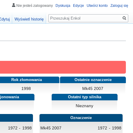
Nie jesteś zalogowany
Dyskusja
Edycje
Utwórz konto
Zaloguj się
Szukaj
Edytuj
Wyświetl historię
Rok złomowania
Ostatnie oznaczenie
1998
Mk45 2007
cjonowania
Ostatni typ silnika
Nieznany
Oznaczenie
1972
-
1998
Mk45 2007
1972
-
1998