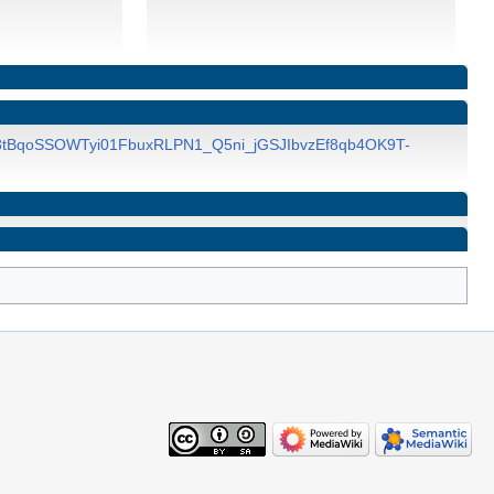
3-43tBqoSSOWTyi01FbuxRLPN1_Q5ni_jGSJIbvzEf8qb4OK9T-