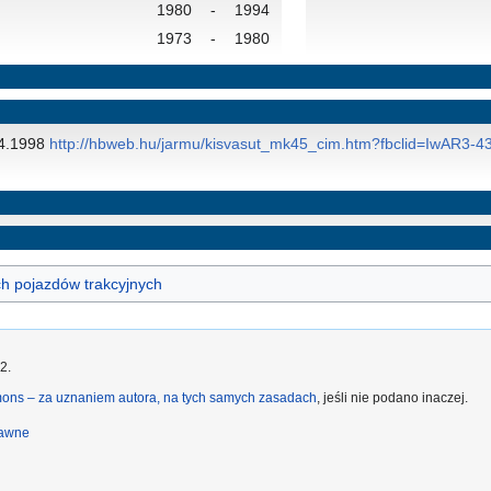
1980
-
1994
1973
-
1980
04.1998
http://hbweb.hu/jarmu/kisvasut_mk45_cim.htm?fbclid=IwAR
h pojazdów trakcyjnych
2.
ons – za uznaniem autora, na tych samych zasadach
, jeśli nie podano inaczej.
rawne