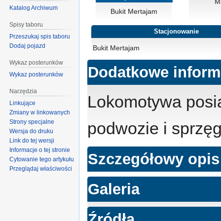
M
Katalog Archiwum
Bukit Mertajam
Spisy taboru
Stacjonowanie
Przeszukaj spis taboru
Dodaj pojazd
Bukit Mertajam
Wykaz posterunków
Dodatkowe inform
Wykaz posterunków
Narzędzia
Lokomotywa posia
Linkujące
Zmiany w linkowanych
Strony specjalne
podwozie i sprzęg
Wersja do druku
Link do tej wersji
Informacje o tej stronie
Szczegółowy opis
Cytowanie tego artykułu
Przeglądaj właściwości
Galeria
Źródła