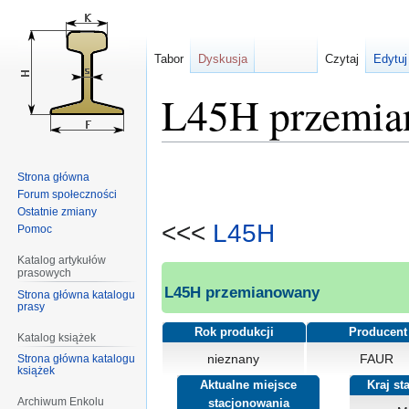
Tabor
Dyskusja
Czytaj
Edytuj
L45H przemia
Przejdź
Przejdź
Strona główna
do
do
Forum społeczności
nawigacji
wyszukiwania
Ostatnie zmiany
<<<
L45H
Pomoc
Katalog artykułów
prasowych
L45H przemianowany
Strona główna katalogu
prasy
Rok produkcji
Producent
Katalog książek
nieznany
FAUR
Strona główna katalogu
książek
Aktualne miejsce
Kraj st
Archiwum Enkolu
stacjonowania