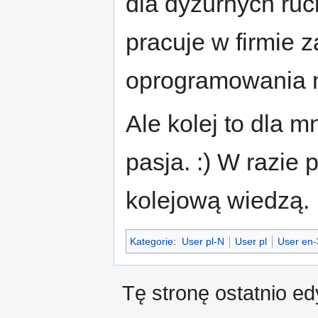
dla dyżurnych ruc
pracuje w firmie 
oprogramowania n.
Ale kolej to dla 
pasja. :) W razie 
kolejową wiedzą.
Kategorie
:
User pl-N
User pl
User en-
Tę stronę ostatnio e