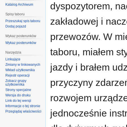
dyspozytorem, na
Katalog Archiwum
Spisy taboru
zakładowej i nacz
Przeszukaj spis taboru
Dodaj pojazd
przewozów. W mię
Wykaz posterunków
Wykaz posterunków
taboru, miałem st
Narzędzia
Linkujące
jazdy i brałem ud
Zmiany w linkowanych
Wkład użytkownika
Rejestr operacji
przyczyny zdarze
Zobacz grupy
użytkownika
Strony specjalne
rozwojem urządze
Wersja do druku
Link do tej wersji
Informacje o tej stronie
jednocześnie ins
Przeglądaj właściwości