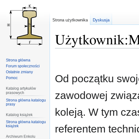
Strona użytkownika
Dyskusja
Użytkownik:M
Przejdź
Przejdź
Strona główna
do
do
Forum społeczności
nawigacji
wyszukiwania
Ostatnie zmiany
Od początku swoje
Pomoc
Katalog artykułów
zawodowej związa
prasowych
Strona główna katalogu
prasy
koleją. W tym cza
Katalog książek
Strona główna katalogu
referentem techn
książek
Archiwum Enkolu