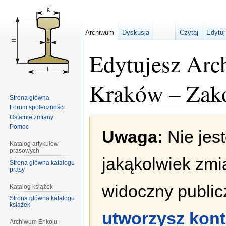
Archiwum
Dyskusja
Czytaj
Edytuj
Edytujesz Arc
Kraków – Zako
Strona główna
Forum społeczności
Ostatnie zmiany
Przejdź
Przejdź
Pomoc
Uwaga:
Nie jes
do
do
nawigacji
wyszukiwania
Katalog artykułów
prasowych
jakąkolwiek zmi
Strona główna katalogu
prasy
widoczny publicz
Katalog książek
Strona główna katalogu
książek
utworzysz kon
Archiwum Enkolu