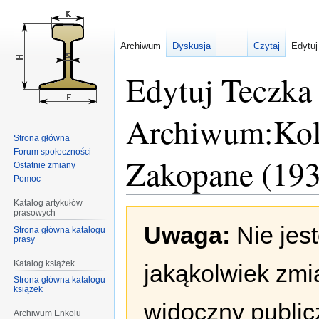
Archiwum
Dyskusja
Czytaj
Edytuj
Edytuj Teczka
Archiwum:Kole
Strona główna
Forum społeczności
Zakopane (193
Ostatnie zmiany
Pomoc
Katalog artykułów
prasowych
Przejdź
Przejdź
Uwaga:
Nie jes
do
do
Strona główna katalogu
prasy
nawigacji
wyszukiwania
Katalog książek
jakąkolwiek zmi
Strona główna katalogu
książek
widoczny publicz
Archiwum Enkolu