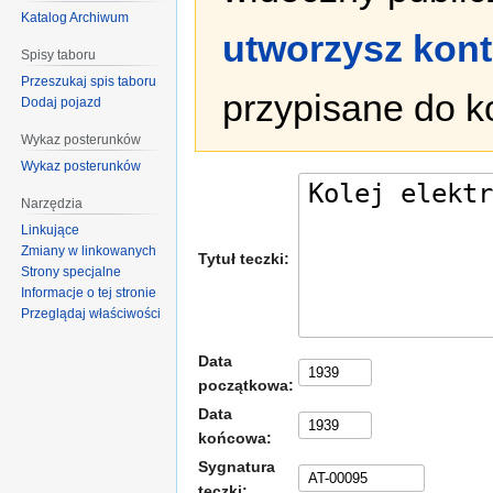
Katalog Archiwum
utworzysz kon
Spisy taboru
Przeszukaj spis taboru
przypisane do k
Dodaj pojazd
Wykaz posterunków
Wykaz posterunków
Narzędzia
Linkujące
Zmiany w linkowanych
Tytuł teczki:
Strony specjalne
Informacje o tej stronie
Przeglądaj właściwości
Data
początkowa:
Data
końcowa:
Sygnatura
teczki: