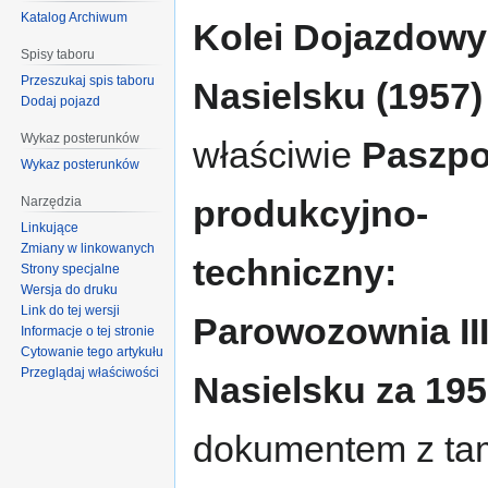
nawigacji
wyszukiwania
Katalog Archiwum
Kolei Dojazdow
Spisy taboru
Przeszukaj spis taboru
Nasielsku (1957)
Dodaj pojazd
Wykaz posterunków
właściwie
Paszpo
Wykaz posterunków
produkcyjno-
Narzędzia
Linkujące
Zmiany w linkowanych
techniczny:
Strony specjalne
Wersja do druku
Link do tej wersji
Parowozownia II
Informacje o tej stronie
Cytowanie tego artykułu
Przeglądaj właściwości
Nasielsku za 1957
dokumentem z tam