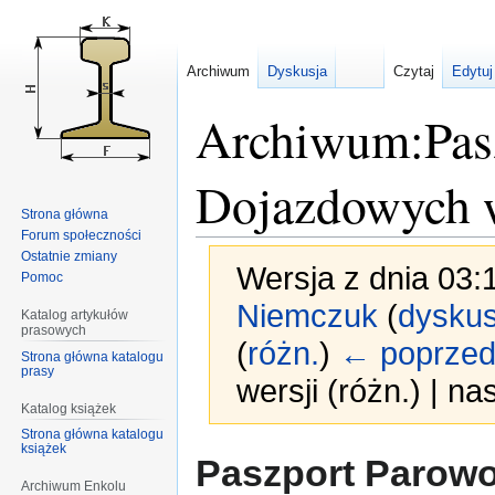
Archiwum
Dyskusja
Czytaj
Edytuj
Archiwum:Pas
Dojazdowych w
Strona główna
Forum społeczności
Ostatnie zmiany
Wersja z dnia 03:
Pomoc
Niemczuk
(
dyskus
Katalog artykułów
prasowych
(
różn.
)
← poprzed
Strona główna katalogu
prasy
wersji (różn.) | n
Katalog książek
Strona główna katalogu
książek
Przejdź
Przejdź
Paszport Parow
do
do
Archiwum Enkolu