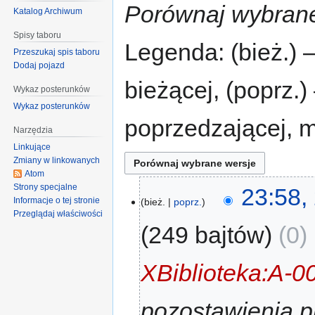
Porównaj wybrane
Katalog Archiwum
Spisy taboru
Legenda: (bież.) 
Przeszukaj spis taboru
Dodaj pojazd
bieżącej, (poprz.
Wykaz posterunków
Wykaz posterunków
poprzedzającej, 
Narzędzia
Linkujące
Zmiany w linkowanych
Atom
Strony specjalne
23:58,
Informacje o tej stronie
bież.
poprz.
Przeglądaj właściwości
249 bajtów
0
‎
XBiblioteka:A-0
pozostawienia p