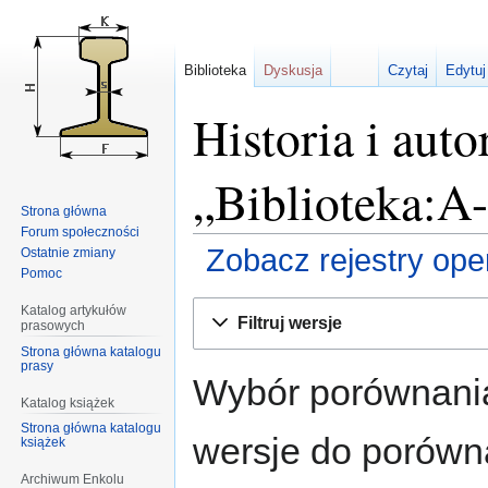
Biblioteka
Dyskusja
Czytaj
Edytuj
Historia i auto
„Biblioteka:A
Strona główna
Forum społeczności
Zobacz rejestry opera
Ostatnie zmiany
Pomoc
Przejdź
Przejdź
Katalog artykułów
Filtruj wersje
prasowych
do
do
Strona główna katalogu
nawigacji
wyszukiwania
prasy
Wybór porównania
Katalog książek
Strona główna katalogu
wersje do porównan
książek
Archiwum Enkolu