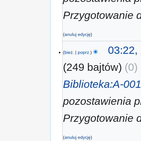
Przygotowanie d
anuluj edycję
03:22,
bież.
poprz.
249 bajtów
0
‎
Biblioteka:A-00
pozostawienia p
Przygotowanie d
anuluj edycję