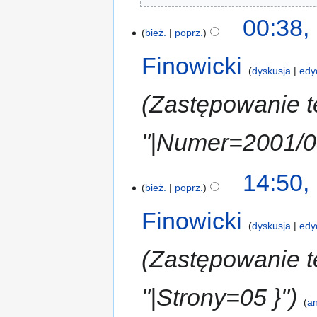
00:38,
bież.
poprz.
Finowicki
dyskusja
edy
Zastępowanie t
"|Numer=2001/0
14:50,
bież.
poprz.
Finowicki
dyskusja
edy
Zastępowanie te
"|Strony=05 }"
an