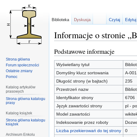
Biblioteka
Dyskusja
Czytaj
Edytuj
Informacje o stronie „
Podstawowe informacje
Przejdź
Przejdź
do
do
Strona główna
nawigacji
wyszukiwania
Wyświetlany tytuł
Bibli
Forum społeczności
Ostatnie zmiany
Domyślny klucz sortowania
A-001
Pomoc
Długość strony (w bajtach)
235
Katalog artykułów
Przestrzeń nazw
Biblio
prasowych
Identyfikator strony
6706
Strona główna katalogu
prasy
Język zawartości strony
pl - po
Katalog książek
Model zawartości
wikite
Strona główna katalogu
Indeksowanie przez roboty
Dozwo
książek
Liczba przekierowań do tej strony
0
Archiwum Enkolu