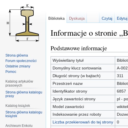
Biblioteka
Dyskusja
Czytaj
Edytuj
Informacje o stronie „
Podstawowe informacje
Przejdź
Przejdź
do
do
Strona główna
nawigacji
wyszukiwania
Wyświetlany tytuł
Bibli
Forum społeczności
Ostatnie zmiany
Domyślny klucz sortowania
A-002
Pomoc
Długość strony (w bajtach)
311
Katalog artykułów
Przestrzeń nazw
Biblio
prasowych
Identyfikator strony
6857
Strona główna katalogu
prasy
Język zawartości strony
pl - po
Katalog książek
Model zawartości
wikite
Strona główna katalogu
Indeksowanie przez roboty
Dozwo
książek
Liczba przekierowań do tej strony
0
Archiwum Enkolu