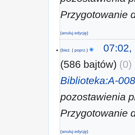
Przygotowanie d
anuluj edycję
07:02,
bież.
poprz.
586 bajtów
0
‎
Biblioteka:A-00
pozostawienia p
Przygotowanie d
anuluj edycję