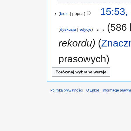
15:53,
bież.
poprz.
‎
586 
dyskusja
edycje
rekordu
Znacz
prasowych
Polityka prywatności
O Enkol
Informacje prawn