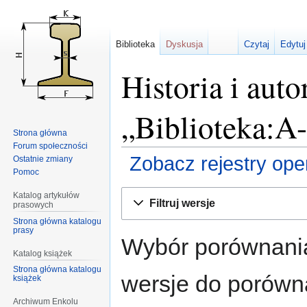
Biblioteka
Dyskusja
Czytaj
Edytuj
Historia i auto
„Biblioteka:A
Strona główna
Forum społeczności
Zobacz rejestry opera
Ostatnie zmiany
Pomoc
Przejdź
Przejdź
Katalog artykułów
Filtruj wersje
prasowych
do
do
Strona główna katalogu
nawigacji
wyszukiwania
prasy
Wybór porównania
Katalog książek
Strona główna katalogu
wersje do porównan
książek
Archiwum Enkolu