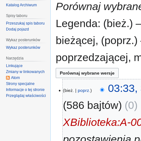
Porównaj wybrane
Katalog Archiwum
Spisy taboru
Legenda: (bież.) 
Przeszukaj spis taboru
Dodaj pojazd
bieżącej, (poprz.
Wykaz posterunków
Wykaz posterunków
poprzedzającej, 
Narzędzia
Linkujące
Zmiany w linkowanych
Atom
Strony specjalne
03:33,
Informacje o tej stronie
bież.
poprz.
Przeglądaj właściwości
586 bajtów
0
‎
XBiblioteka:A-0
pozostawienia p