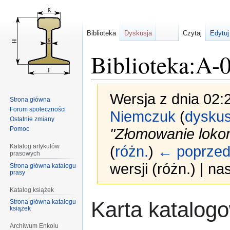
Biblioteka
Dyskusja
Czytaj
Edytuj
Biblioteka:A-
Wersja z dnia 02:
Strona główna
Forum społeczności
Niemczuk
(
dyskus
Ostatnie zmiany
Pomoc
"Złomowanie loko
Katalog artykułów
(
różn.
)
← poprzed
prasowych
wersji (różn.) | n
Strona główna katalogu
prasy
Katalog książek
Przejdź
Przejdź
Karta katalog
Strona główna katalogu
książek
do
do
nawigacji
wyszukiwania
Archiwum Enkolu