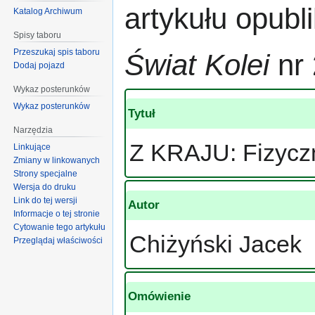
artykułu opub
Katalog Archiwum
Spisy taboru
Przeszukaj spis taboru
Świat Kolei
nr 
Dodaj pojazd
Wykaz posterunków
Wykaz posterunków
Tytuł
Narzędzia
Z KRAJU: Fizyczn
Linkujące
Zmiany w linkowanych
Strony specjalne
Wersja do druku
Link do tej wersji
Autor
Informacje o tej stronie
Cytowanie tego artykułu
Chiżyński Jacek
Przeglądaj właściwości
Omówienie