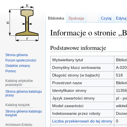
Biblioteka
Dyskusja
Czytaj
Edytuj
Informacje o stronie „
Podstawowe informacje
Przejdź
Przejdź
do
do
Strona główna
nawigacji
wyszukiwania
Wyświetlany tytuł
Bibli
Forum społeczności
Ostatnie zmiany
Domyślny klucz sortowania
A-020
Pomoc
Długość strony (w bajtach)
518
Katalog artykułów
Przestrzeń nazw
Biblio
prasowych
Identyfikator strony
11356
Strona główna katalogu
prasy
Język zawartości strony
pl - po
Katalog książek
Model zawartości
wikite
Strona główna katalogu
Indeksowanie przez roboty
Dozwo
książek
Liczba przekierowań do tej strony
0
Archiwum Enkolu