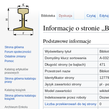
Biblioteka
Dyskusja
Czytaj
Edytuj
Informacje o stronie „
Podstawowe informacje
Przejdź
Przejdź
do
do
Strona główna
nawigacji
wyszukiwania
Wyświetlany tytuł
Bibli
Forum społeczności
Ostatnie zmiany
Domyślny klucz sortowania
A-032
Pomoc
Długość strony (w bajtach)
471
Katalog artykułów
Przestrzeń nazw
Biblio
prasowych
Identyfikator strony
1277
Strona główna katalogu
prasy
Język zawartości strony
pl - po
Katalog książek
Model zawartości
wikite
Strona główna katalogu
Indeksowanie przez roboty
Dozwo
książek
Liczba przekierowań do tej strony
0
Archiwum Enkolu