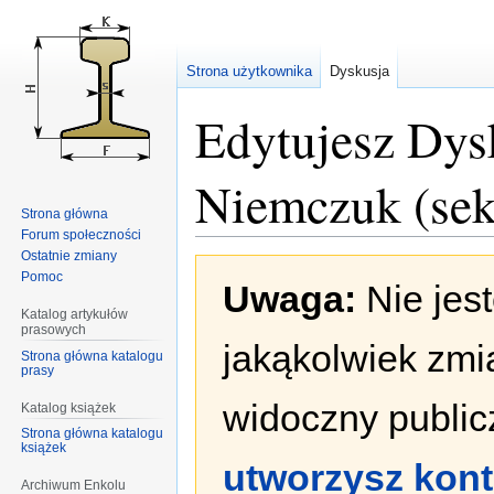
Strona użytkownika
Dyskusja
Edytujesz Dys
Niemczuk (sek
Strona główna
Forum społeczności
Ostatnie zmiany
Przejdź
Przejdź
Pomoc
Uwaga:
Nie jes
do
do
nawigacji
wyszukiwania
Katalog artykułów
prasowych
jakąkolwiek zmi
Strona główna katalogu
prasy
widoczny publicz
Katalog książek
Strona główna katalogu
książek
utworzysz kon
Archiwum Enkolu