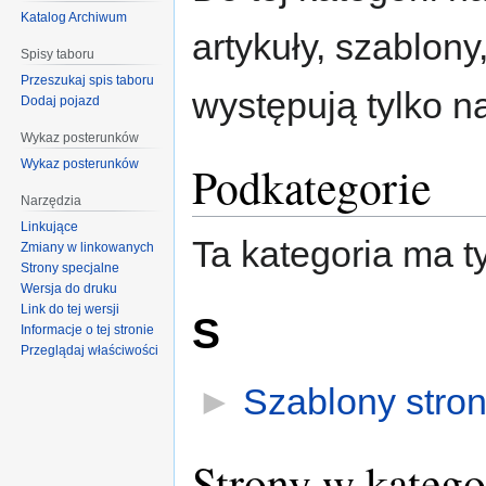
nawigacji
wyszukiwania
Katalog Archiwum
artykuły, szablony, 
Spisy taboru
Przeszukaj spis taboru
występują tylko na
Dodaj pojazd
Wykaz posterunków
Podkategorie
Wykaz posterunków
Narzędzia
Linkujące
Ta kategoria ma t
Zmiany w linkowanych
Strony specjalne
Wersja do druku
Link do tej wersji
S
Informacje o tej stronie
Przeglądaj właściwości
►
Szablony stron
Strony w katego