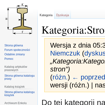
Kategoria
Dyskusja
Kategoria:Str
Wersja z dnia 05:
Strona główna
Forum społeczności
Niemczuk
(
dyskus
Ostatnie zmiany
Pomoc
„Kategoria:Katego
Katalog artykułów
stron”)
prasowych
(
różn.
)
← poprzed
Strona główna katalogu
prasy
wersji (różn.) | n
Katalog książek
Strona główna katalogu
książek
Przejdź
Przejdź
Do tej kategorii n
Archiwum Enkolu
do
do