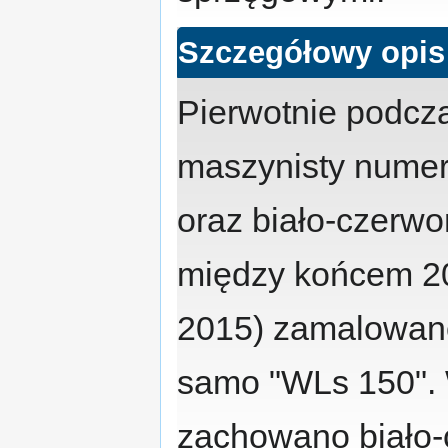
Szczegółowy opis
Pierwotnie podcz
maszynisty numer 
oraz biało-czerw
między końcem 2
2015) zamalowano
samo "WLs 150".
zachowano biało-