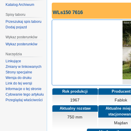
Katalog Archiwum
WLs150 7616
Spisy taboru
Przeszukaj spis taboru
Dodaj pojazd
Wykaz posterunków
Wykaz posterunków
Narzędzia
Linkujące
Zmiany w linkowanych
Strony specjalne
Wersja do druku
Link do tej wersji
Informacje o tej stronie
Rok produkcji
Producent
Cytowanie tego artykułu
1967
Fablok
Przeglądaj właściwości
Aktualny rozstaw
Aktualne miej
stacjonowan
750 mm
Majdan