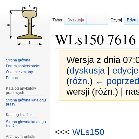
Tabor
Dyskusja
Czytaj
Edytuj
WLs150 7616
Wersja z dnia 07:
Strona główna
Forum społeczności
(
dyskusja
|
edycje
Ostatnie zmiany
Pomoc
(
różn.
)
← poprzed
Katalog artykułów
wersji (różn.) | n
prasowych
Strona główna katalogu
prasy
Przejdź
Przejdź
Katalog książek
do
do
Strona główna katalogu
nawigacji
wyszukiwania
książek
<<<
WLs150
Archiwum Enkolu