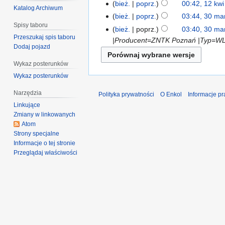
bież.
poprz.
00:42, 12 kw
Katalog Archiwum
bież.
poprz.
03:44, 30 ma
Spisy taboru
bież.
poprz.
03:40, 30 ma
Przeszukaj spis taboru
|Producent=ZNTK Poznań |Typ=WLs7
Dodaj pojazd
Wykaz posterunków
Wykaz posterunków
Narzędzia
Polityka prywatności
O Enkol
Informacje p
Linkujące
Zmiany w linkowanych
Atom
Strony specjalne
Informacje o tej stronie
Przeglądaj właściwości