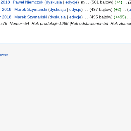
i 2018
‎
Paweł Niemczuk
dyskusja
edycje
‎
m
501 bajtów
+4
‎
r 2018
‎
Marek Szymański
dyskusja
edycje
‎
497 bajtów
+2
‎
a
r 2018
‎
Marek Szymański
dyskusja
edycje
‎
495 bajtów
+495
‎
5 |Numer=54 |Rok produkcji=1968 |Rok odstawienia=bd |Rok złomowa
rawne