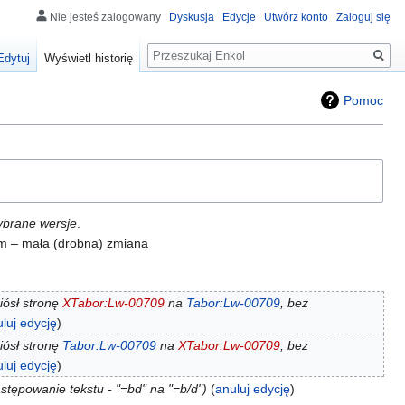
Nie jesteś zalogowany
Dyskusja
Edycje
Utwórz konto
Zaloguj się
Szukaj
Edytuj
Wyświetl historię
Pomoc
ybrane wersje
.
, m – mała (drobna) zmiana
iósł stronę
XTabor:Lw-00709
na
Tabor:Lw-00709
, bez
luj edycję
iósł stronę
Tabor:Lw-00709
na
XTabor:Lw-00709
, bez
luj edycję
stępowanie tekstu - "=bd" na "=b/d"
anuluj edycję