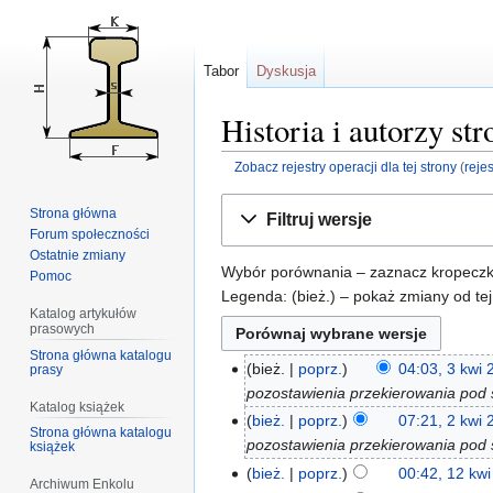
Tabor
Dyskusja
Historia i autorzy s
Zobacz rejestry operacji dla tej strony
(
reje
Przejdź
Przejdź
Strona główna
Filtruj wersje
do
do
Forum społeczności
nawigacji
wyszukiwania
Ostatnie zmiany
Wybór porównania – zaznacz kropeczkam
Pomoc
Legenda: (bież.) – pokaż zmiany od tej
Katalog artykułów
prasowych
Strona główna katalogu
bież.
poprz.
04:03, 3 kwi
prasy
pozostawienia przekierowania pod 
Katalog książek
bież.
poprz.
07:21, 2 kwi
Strona główna katalogu
pozostawienia przekierowania pod 
książek
bież.
poprz.
00:42, 12 kw
Archiwum Enkolu