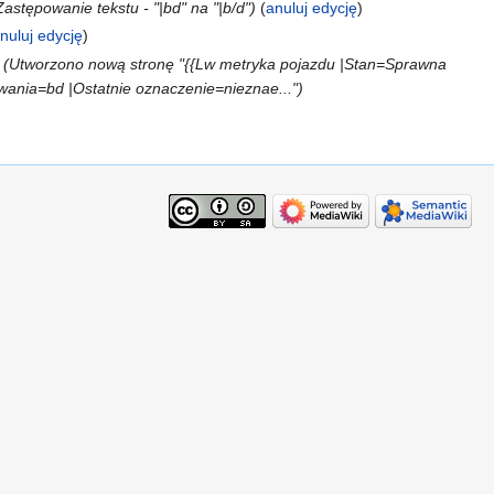
Zastępowanie tekstu - "|bd" na "|b/d"
anuluj edycję
nuluj edycję
Utworzono nową stronę "{{Lw metryka pojazdu |Stan=Sprawna
nia=bd |Ostatnie oznaczenie=nieznae..."