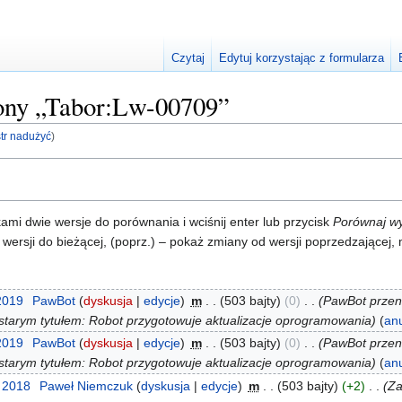
Czytaj
Edytuj korzystając z formularza
trony „Tabor:Lw-00709”
str nadużyć
)
i dwie wersje do porównania i wciśnij enter lub przycisk
Porównaj w
 wersji do bieżącej, (poprz.) – pokaż zmiany od wersji poprzedzającej
 2019
‎
PawBot
dyskusja
edycje
‎
m
503 bajty
0
‎
PawBot przen
starym tytułem: Robot przygotowuje aktualizacje oprogramowania
anu
 2019
‎
PawBot
dyskusja
edycje
‎
m
503 bajty
0
‎
PawBot przen
starym tytułem: Robot przygotowuje aktualizacje oprogramowania
anu
i 2018
‎
Paweł Niemczuk
dyskusja
edycje
‎
m
503 bajty
+2
‎
Za