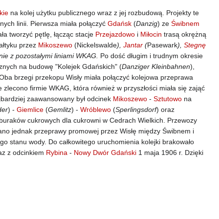
kie
na kolej użytku publicznego wraz z jej rozbudową. Projekty te
ych linii. Pierwsza miała połączyć
Gdańsk
(
Danzig
) ze
Świbnem
ała tworzyć pętlę, łącząc stacje
Przejazdowo
i
Miłocin
trasą okrężną
ałtyku przez
Mikoszewo
(Nickelswalde
),
Jantar
(
Pasewark
),
Stegnę
enie z pozostałymi liniami WKAG.
Po dość długim i trudnym okresie
icznych na budowę "Kolejek Gdańskich" (
Danziger Kleinbahnen
),
 Oba brzegi przekopu Wisły miała połączyć kolejowa przeprawa
econo firmie WKAG, która również w przyszłości miała się zająć
ajbardziej zaawansowany był odcinek
Mikoszewo
-
Sztutowo
na
der
) -
Giemlice
(
Gemlitz
) -
Wróblewo
(
Sperlingsdorf
) oraz
 buraków cukrowych dla cukrowni w Cedrach Wielkich. Przewozy
wano jednak przeprawy promowej przez Wisłę między Świbnem i
ego stanu wody. Do całkowitego uruchomienia kolejki brakowało
raz z odcinkiem
Rybina
-
Nowy Dwór Gdański
1 maja 1906 r. Dzięki