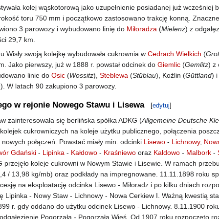
stywała kolej wąskotorową jako uzupełnienie posiadanej już wcześniej 
rokość toru 750 mm i początkowo zastosowano trakcję konną. Znaczne
iono 3 parowozy i wybudowano linię do
Miłoradza
(
Mielenz
) z odgałę
ści 29,7 km.
u Wisły swoją kolejkę wybudowała cukrownia w
Cedrach Wielkich
(
Gro
. Jako pierwszy, już w 1888 r. powstał odcinek do
Giemlic
(
Gemlitz
) z
udowano linie do
Osic
(
Wossitz
),
Steblewa
(
Stüblau
), Koźlin (
Güttland
) 
n
). W latach 90 zakupiono 3 parowozy.
nego w rejonie Nowego Stawu i Lisewa
[
edytuj
]
aw zainteresowała się berlińska spółka ADKG (
Allgemeine Deutsche Kle
 kolejek cukrowniczych na koleje użytku publicznego, połączenia posz
u nowych połączeń. Powstać miały min. odcinki
Lisewo
-
Lichnowy
,
Nowa
ór Gdański
-
Lipinka
-
Kałdowo
-
Kraśniewo
oraz
Kałdowo
-
Malbork
-
 przejęło koleje cukrowni w Nowym Stawie i Lisewie. W ramach prze
,4 / 13,98 kg/mb) oraz podkłady na impregnowane. 11.11.1898 roku sp
cesję na eksploatację odcinka Lisewo - Miłoradz i po kilku dniach roz
ę Lipinka - Nowy Staw - Lichnowy - Nowa Cerkiew I. Ważną kwestią sta
1899 r. gdy oddano do użytku odcinek Lisewo - Lichnowy. 8.11.1900 ro
odgałęzienie Pogorzała - Pogorzała Wieś. Od 1907 roku rozpoczęto 