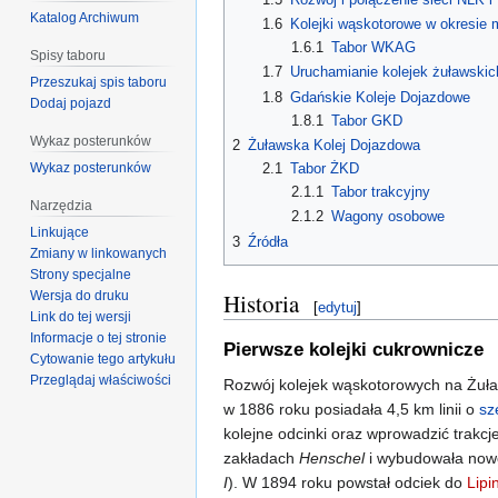
Katalog Archiwum
1.6
Kolejki wąskotorowe w okresie 
1.6.1
Tabor WKAG
Spisy taboru
1.7
Uruchamianie kolejek żuławskich
Przeszukaj spis taboru
1.8
Gdańskie Koleje Dojazdowe
Dodaj pojazd
1.8.1
Tabor GKD
Wykaz posterunków
2
Żuławska Kolej Dojazdowa
Wykaz posterunków
2.1
Tabor ŻKD
2.1.1
Tabor trakcyjny
Narzędzia
2.1.2
Wagony osobowe
Linkujące
3
Źródła
Zmiany w linkowanych
Strony specjalne
Wersja do druku
Historia
[
edytuj
]
Link do tej wersji
Informacje o tej stronie
Pierwsze kolejki cukrownicze
Cytowanie tego artykułu
Przeglądaj właściwości
Rozwój kolejek wąskotorowych na Żuł
w 1886 roku posiadała 4,5 km linii o
sz
kolejne odcinki oraz wprowadzić trak
zakładach
Henschel
i wybudowała nowe
I
). W 1894 roku powstał odciek do
Lipi