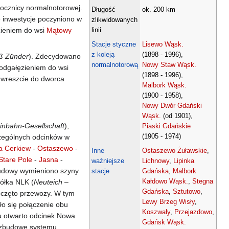
bocznicy normalnotorowej.
Długość
ok. 200 km
 inwestycje poczyniono w
zlikwidowanych
zieniem do wsi
Mątowy
linii
Stacje styczne
Lisewo Wąsk.
z koleją
(1898 - 1996),
ß Zünder
). Zdecydowano
normalnotorową
Nowy Staw Wąsk.
 odgałęzieniem do wsi
(1898 - 1996),
i wreszcie do dworca
Malbork Wąsk.
(1900 - 1958),
Nowy Dwór Gdański
Wąsk.
(od 1901),
inbahn-Gesellschaft
),
Piaski Gdańskie
(1905 - 1974)
czególnych odcinków w
 Cerkiew
-
Ostaszewo
-
Inne
Ostaszewo Żuławskie
,
Stare Pole
-
Jasna
-
ważniejsze
Lichnowy
,
Lipinka
budowy wymieniono szyny
stacje
Gdańska
,
Malbork
Kałdowo Wąsk.
,
Stegna
ółka NLK (
Neuteich –
Gdańska
,
Sztutowo
,
poczęto przewozy. W tym
Lewy Brzeg Wisły
,
ło się połączenie obu
Koszwały
,
Przejazdowo
,
ku otwarto odcinek Nowa
Gdańsk Wąsk.
rozbudowę systemu