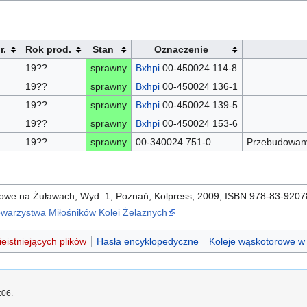
r.
Rok prod.
Stan
Oznaczenie
19??
sprawny
Bxhpi
00-450024 114-8
19??
sprawny
Bxhpi
00-450024 136-1
19??
sprawny
Bxhpi
00-450024 139-5
19??
sprawny
Bxhpi
00-450024 153-6
19??
sprawny
00-340024 751-0
Przebudowany
owe na Żuławach, Wyd. 1, Poznań, Kolpress, 2009, ISBN 978-83-9207
warzystwa Miłośników Kolei Żelaznych
eistniejących plików
Hasła encyklopedyczne
Koleje wąskotorowe w
:06.