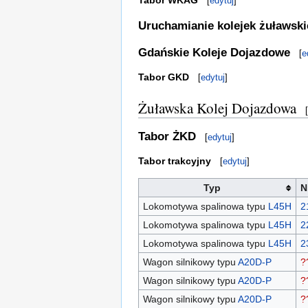
Tabor WKAG
[
edytuj
]
Uruchamianie kolejek żuławski
Gdańskie Koleje Dojazdowe
[
e
Tabor GKD
[
edytuj
]
Żuławska Kolej Dojazdowa
[
Tabor ŻKD
[
edytuj
]
Tabor trakcyjny
[
edytuj
]
Typ
N
Lokomotywa spalinowa typu
L45H
2
Lokomotywa spalinowa typu
L45H
2
Lokomotywa spalinowa typu
L45H
2
Wagon silnikowy typu
A20D-P
?
Wagon silnikowy typu
A20D-P
?
Wagon silnikowy typu
A20D-P
?