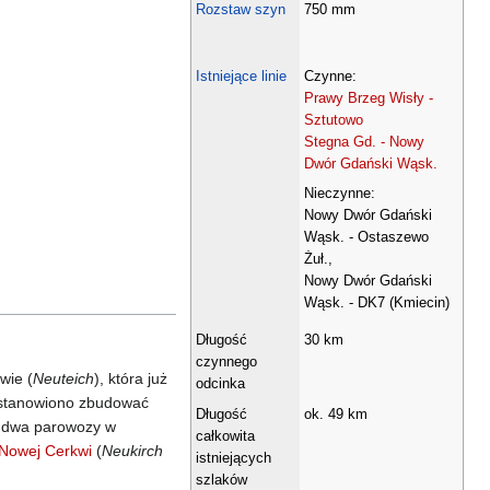
Rozstaw szyn
750 mm
Istniejące linie
Czynne:
Prawy Brzeg Wisły -
Sztutowo
Stegna Gd. - Nowy
Dwór Gdański Wąsk.
Nieczynne:
Nowy Dwór Gdański
Wąsk. - Ostaszewo
Żuł.,
Nowy Dwór Gdański
Wąsk. - DK7 (Kmiecin)
Długość
30 km
czynnego
wie (
Neuteich
), która już
odcinka
postanowiono zbudować
Długość
ok. 49 km
a dwa parowozy w
całkowita
Nowej Cerkwi
(
Neukirch
istniejących
szlaków