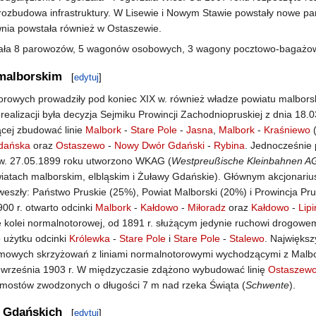
 rozbudowa infrastruktury. W Lisewie i Nowym Stawie powstały nowe pa
wnia powstała również w Ostaszewie.
dała 8 parowozów, 5 wagonów osobowych, 3 wagony pocztowo-bagażow
 malborskim
[
edytuj
]
orowych prowadziły pod koniec XIX w. również władze powiatu malbor
ealizacji była decyzja Sejmiku Prowincji Zachodniopruskiej z dnia 18.
cej zbudować linie
Malbork
-
Stare Pole
-
Jasna
,
Malbork
-
Kraśniewo
(
Gdańska
oraz
Ostaszewo
-
Nowy Dwór Gdański
-
Rybina
. Jednocześnie
ów. 27.05.1899 roku utworzono WKAG (
Westpreußische Kleinbahnen A
wiatach malborskim, elbląskim i Żuławy Gdańskie). Głównym akcjonar
weszły: Państwo Pruskie (25%), Powiat Malborski (20%) i Prowincja Pr
00 r. otwarto odcinki
Malbork
-
Kałdowo
-
Miłoradz
oraz
Kałdowo
-
Lip
kolei normalnotorowej, od 1891 r. służącym jedynie ruchowi drogowem
o użytku odcinki
Królewka
-
Stare Pole
i
Stare Pole
-
Stalewo
. Najwięks
mowych skrzyżowań z liniami normalnotorowymi wychodzącymi z Malbo
 września 1903 r. W międzyczasie zdążono wybudować linię
Ostaszew
h mostów zwodzonych o długości 7 m nad rzeka Świąta (
Schwente
).
 Gdańskich
[
edytuj
]