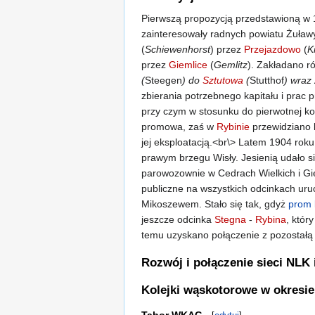
Pierwszą propozycją przedstawioną w 
zainteresowały radnych powiatu Żuławy
(
Schiewenhorst
) przez
Przejazdowo
(
K
przez
Giemlice
(
Gemlitz
). Zakładano ró
(
Steegen
) do
Sztutowa
(
Stutthof
) wraz
zbierania potrzebnego kapitału i prac 
przy czym w stosunku do pierwotnej ko
promowa, zaś w
Rybinie
przewidziano 
jej eksploatacją.<br\> Latem 1904 ro
prawym brzegu Wisły. Jesienią udało 
parowozownie w Cedrach Wielkich i Gi
publiczne na wszystkich odcinkach ur
Mikoszewem. Stało się tak, gdyż
prom 
jeszcze odcinka
Stegna
-
Rybina
, któr
temu uzyskano połączenie z pozostałą s
Rozwój i połączenie sieci NL
Kolejki wąskotorowe w okresie