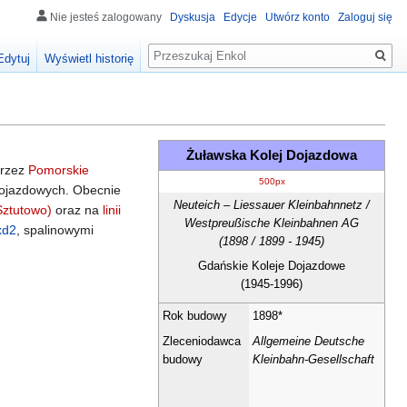
Nie jesteś zalogowany
Dyskusja
Edycje
Utwórz konto
Zaloguj się
Szukaj
Edytuj
Wyświetl historię
Żuławska Kolej Dojazdowa
przez
Pomorskie
500px
Dojazdowych. Obecnie
Neuteich – Liessauer Kleinbahnnetz /
Sztutowo)
oraz na
linii
Westpreußische Kleinbahnen AG
xd2
, spalinowymi
(1898 / 1899 - 1945)
Gdańskie Koleje Dojazdowe
(1945-1996)
Rok budowy
1898*
Zleceniodawca
Allgemeine Deutsche
budowy
Kleinbahn-Gesellschaft