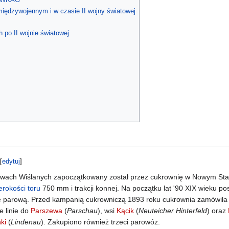
międzywojennym i w czasie II wojny światowej
 po II wojnie światowej
[
edytuj
]
awach Wiślanych zapoczątkowany został przez cukrownię w Nowym Sta
erokości toru
750 mm i trakcji konnej. Na początku lat '90 XIX wieku 
cje parową. Przed kampanią cukrowniczą 1893 roku cukrownia zamówił
 linie do
Parszewa
(
Parschau
), wsi
Kącik
(
Neuteicher Hinterfeld
) oraz
nki
(
Lindenau
). Zakupiono również trzeci parowóz.