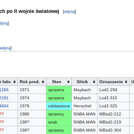
ch po II wojnie światowej
[
edytuj
]
dytuj
]
edytuj
]
r fabr.
Rok prod.
Stan
Silnik
Oznaczenie
U
1265
1971
sprawna
Maybach
Lxd2-294
2181
1974
sprawna
Maybach
Lxd2-315
3604
1978
odstawiona
Henschel
Lxd2-325
??
1986
sprawny
RABA-MAN
MBxd2-212
??
198?
wrak
RABA-MAN
MBxd2-219
??
198?
sprawny
RABA-MAN
MBxd2-304