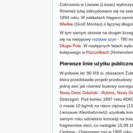
Cukrownia w Lisewie (
Lissau
) wykorzy
Również tutaj zdecydowano się na sze
1894 roku: W zakładach
Hagans
zamów
Wielkie
(
Groß Montau
) o łącznej długo
W tym samym okresie na drugim brzeg
się na nietypowy
rozstaw szyn
- 780 mm
Długie Pole
. W następnych latach wyb
kolejowego w
Pszczółkach
(
Hohenstei
Pierwsze linie użytku publicz
W połowie lat '90 XIX w. obszarem Żuł
która przedstawiła projekt przebudowy
jedną sieć jak również budowy szereg
Nowy Dwór Gdański
-
Rybina
,
Nowy Dw
Dzierzgoń. Pod koniec 1897 roku ADKG
o masie 10 kg/mb na nieco cięższe (13
Liessauer Kleinbahnnetz
) uzyskała kon
samym roku udzielono koncesji na tras
fragmentów sieci, co nastąpiło 15.08.
Cerkiew - Ostaszewo zaś w 1905 roku 