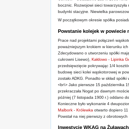
bocznic. Rozwojowi sieci towarzyszyła
budynki stacyjne. Niewielka parowozo
W początkowym okresie spółka posia
Powstanie kolejek w powiecie
Prace nad projektami połączeń wąskot
poważniejszym krokiem w kierunku ich r
Zdecydowano o utworzeniu spółki mają
cukrowni Lisewo),
Kałdowo
-
Lipinka 
przedsięwzięcie pokrywając 1/4 koszt
budowę sieci kolei wąskotorowej w po
zostało ADKG. Ponadto w skład spółki 
<br\> Jako pierwsze 15 października 19
przekraczała Nogat po dawnym moście 
później (7 listopada 1900 r.) oddano d
Konieczne było wykonanie 4 dwupozio
Malbork
-
Królewka
otwarto dopiero 11
Powstał na niej pierwszy z obrotowyc
Inwestycje WKAG na Żuławach