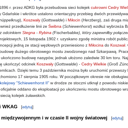
1896 r. przez ADKG była przebudowa sieci kolejek
cukrowni Cedry Wiel
 Gdańskie i wkrótce ustalono orientacyjny przebieg dwóch przewidywan
nüppelkrug
),
Koszwały
(
Gottswalde
) i
Miłocin
(
Herzberg
), zaś druga mi
wnież przedłużenie linii ze
Świbna
(
Schiewenhorst
) wzdłuż wybrzeża B
 z odcinkiem
Stegna
-
Rybina
(
Fischerbabke
), który zapewniłby połącz
projektowych, 15 listopada 1902 r. uzyskano zgodę ministra robót publ
ncepcji jedną ze stacji węzłowych przeniesiono z
Miłocina
do
Koszwał
.
budowę dużego obrotowego mostu zwodzonego nad Szkarpawą. Prace zl
ku ukończono budowę nasypów, jednak ułożono zaledwie 30 km toru. N
się ukończyć odcinek
Koszwały
(
Gottswalde
) -
Cedry Wielkie
(
Groß Zün
emlicach. Dzięki temu 3 października można było uruchomić przewozy
uchomiono 17 sierpnia 1905 roku. W początkowym okresie nie obsługi
kolejowy "Schiewenhorst II"
w drodze ze stoczni utknął z powodu niski
y oficjalnie oddano do eksploatacji po ukończeniu mostu obrotowego w
iecią kolejek żuławskich.
K i WKAG
[
edytuj
]
 międzywojennym i w czasie II wojny światowej
[
edytuj
]