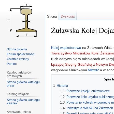
Strona
Dyskusja
Żuławska Kolej Doj
Przejdź
Przejdź
do
do
Kolej wąskotorowa
na Żuławach Wiślan
Strona główna
nawigacji
wyszukiwania
Towarzystwo Miłośników Kolei Żelazny
Forum społeczności
ruch odbywa się w miesiącach wakacy
Ostatnie zmiany
Pomoc
łączącej Stegnę Gdańską z Nowym D
wagonami silnikowymi
MBxd2
a w sobot
Katalog artykułów
prasowych
Spis t
Strona główna katalogu
prasy
1
Historia
1.1
Pierwsze kolejki cukrownicze
Katalog książek
1.2
Pierwsze linie użytku publiczne
Strona główna katalogu
1.3
Powstanie kolejek w powiecie m
książek
1.4
Inwestycje WKAG na Żuławach
Archiwum Enkolu
1.5
Rozwój i połączenie sieci NLK