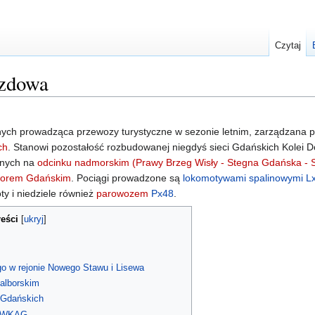
Czytaj
azdowa
ych prowadząca przewozy turystyczne w sezonie letnim, zarządzana 
ch
. Stanowi pozostałość rozbudowanej niegdyś sieci Gdańskich Kolei 
jnych na
odcinku nadmorskim (Prawy Brzeg Wisły - Stegna Gdańska - 
worem Gdańskim
. Pociągi prowadzone są
lokomotywami spalinowymi
L
y i niedziele również
parowozem
Px48
.
reści
go w rejonie Nowego Stawu i Lisewa
alborskim
 Gdańskich
 i WKAG