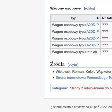
Wagony osobowe
[
edytuj
]
Typ
Nr fab
Wagon osobowy typu
A20D-P
???
Wagon osobowy typu
A20D-P
???
Wagon osobowy typu
A20D-P
???
Wagon osobowy typu
A20D-P
???
Wagon osobowy typu letniak
???
Źródła
[
edytuj
]
Witkowski Roman, Koleje Wąskotor
Strona internetowa Pomorskiego To
Kategorie
:
Strony z odwołaniami do ni
Tę stronę ostatnio edytowano 18 paź 2022, 20