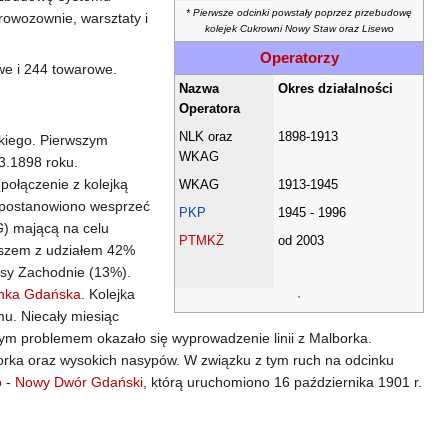
* Pierwsze odcinki powstały poprzez przebudowę
rowozownie, warsztaty i
kolejek Cukrowni Nowy Staw oraz Lisewo
Operatorzy
e i 244 towarowe.
Nazwa
Okres działalności
Operatora
NLK oraz
1898-1913
skiego. Pierwszym
WKAG
03.1898 roku.
połączenie z kolejką
WKAG
1913-1945
 postanowiono wesprzeć
PKP
1945 - 1996
G
) mającą na celu
PTMKŻ
od 2003
iuszem z udziałem 42%
usy Zachodnie (13%).
inka Gdańska
. Kolejka
'
u. Niecały miesiąc
zym problemem okazało się wyprowadzenie linii z Malborka.
rka oraz wysokich nasypów. W związku z tym ruch na odcinku
o
-
Nowy Dwór Gdański
, którą uruchomiono 16 października 1901 r.