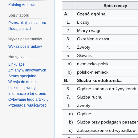
Katalog Archiwum
Spis rzeczy
A.
Część ogólna
Spisy taboru
1.
Liczby
Przeszukaj spis taboru
Dodaj pojazd
2.
Miary i wagi
3.
Określenie czasu
Wykaz posterunków
Wykaz posterunków
4.
Zwroty
5.
Słownik
Narzędzia
a)
niemiecko-polski
Linkujące
Zmiany w linkowanych
b)
polsko-niemiecki
Strony specjalne
B.
Służba konduktorska
Wersja do druku
Link do tej wersji
6.
Ogólne zadania drużyny konduk
Informacje o tej stronie
7.
Służba ruchu
Cytowanie tego artykułu
I.
Zwroty
Przeglądaj właściwości
a)
Ogólne
b)
Służba przy pociągach pasażer
c)
Zabezpieczenie od wypadków