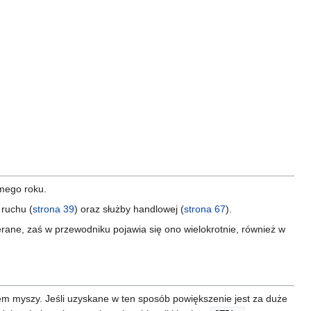
mego roku.
 ruchu (
strona 39
) oraz służby handlowej (
strona 67
).
erane, zaś w przewodniku pojawia się ono wielokrotnie, również w
em myszy. Jeśli uzyskane w ten sposób powiększenie jest za duże