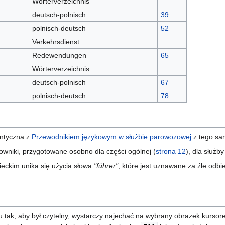
Wörterverzeichnis
deutsch-polnisch
39
polnisch-deutsch
52
Verkehrsdienst
Redewendungen
65
Wörterverzeichnis
deutsch-polnisch
67
polnisch-deutsch
78
entyczna z
Przewodnikiem językowym w służbie parowozowej
z tego sa
łowniki, przygotowane osobno dla części ogólnej (
strona 12
), dla służby
ieckim unika się użycia słowa
"führer"
, które jest uznawane za źle odbi
 tak, aby był czytelny, wystarczy najechać na wybrany obrazek kursor