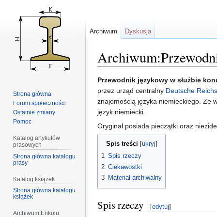
Archiwum
Dyskusja
Archiwum:Przewodnik
Przejdź
Przejdź
Przewodnik językowy w służbie kon
do
do
przez urząd centralny
Deutsche Reich
Strona główna
nawigacji
wyszukiwania
znajomością języka niemieckiego. Ze 
Forum społeczności
język niemiecki.
Ostatnie zmiany
Pomoc
Oryginał posiada pieczątki oraz niezid
Katalog artykułów
Spis treści
prasowych
1
Spis rzeczy
Strona główna katalogu
prasy
2
Ciekawostki
3
Materiał archiwalny
Katalog książek
Strona główna katalogu
książek
Spis rzeczy
[
edytuj
]
Archiwum Enkolu