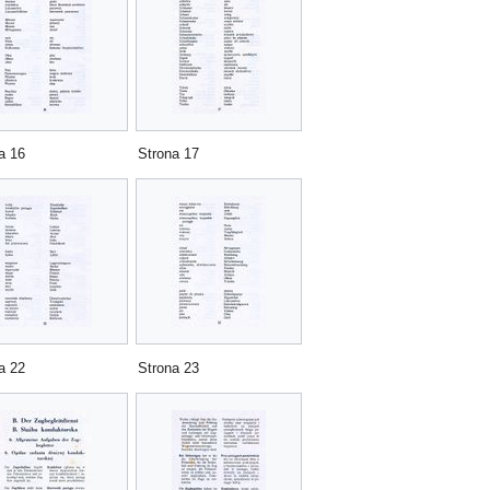
a 16
Strona 17
a 22
Strona 23