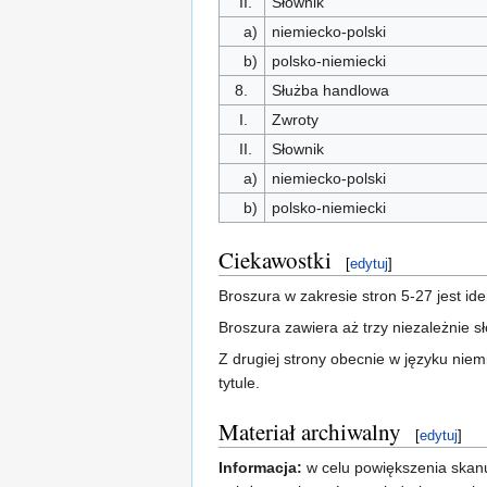
II.
Słownik
a)
niemiecko-polski
b)
polsko-niemiecki
8.
Służba handlowa
I.
Zwroty
II.
Słownik
a)
niemiecko-polski
b)
polsko-niemiecki
Ciekawostki
[
edytuj
]
Broszura w zakresie stron 5-27 jest id
Broszura zawiera aż trzy niezależnie s
Z drugiej strony obecnie w języku niem
tytule.
Materiał archiwalny
[
edytuj
]
Informacja:
w celu powiększenia skanu