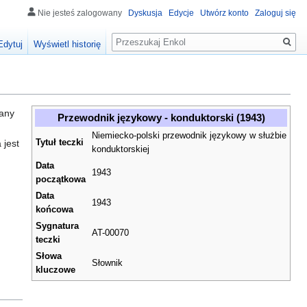
Nie jesteś zalogowany
Dyskusja
Edycje
Utwórz konto
Zaloguj się
Szukaj
Edytuj
Wyświetl historię
wany
Przewodnik językowy - konduktorski (1943)
Niemiecko-polski przewodnik językowy w służbie
 jest
Tytuł teczki
konduktorskiej
Data
1943
początkowa
Data
1943
końcowa
Sygnatura
AT-00070
teczki
Słowa
Słownik
kluczowe