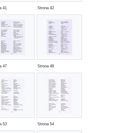
a 41
Strona 42
a 47
Strona 48
a 53
Strona 54