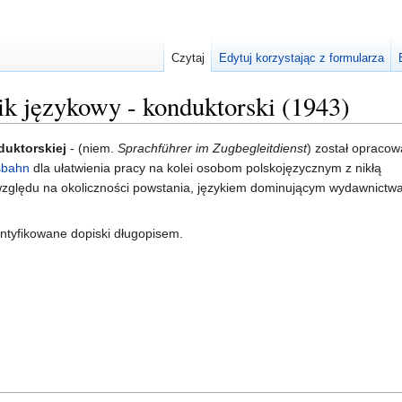
Czytaj
Edytuj korzystając z formularza
 językowy - konduktorski (1943)
duktorskiej
- (niem.
Sprachführer im Zugbegleitdienst
) został opraco
sbahn
dla ułatwienia pracy na kolei osobom polskojęzycznym z nikłą
względu na okoliczności powstania, językiem dominującym wydawnictwa
entyfikowane dopiski długopisem.