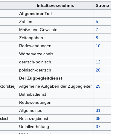
Inhaltsverzeichnis
Strona
Allgemeiner Teil
Zahlen
5
Maße und Gewichte
7
Zeitangaben
8
Redewendungen
10
Wörterverzeichnis
deutsch-polnisch
12
polnisch-deutsch
20
Der Zugbegleitdienst
torskiej
Allgemeine Aufgaben der Zugbegleiter
29
Betriebsdienst
Redewendungen
Allgemeines
31
skich
Reisezugdienst
35
Unfallverhütung
37