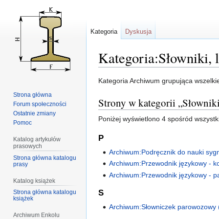
Kategoria
Dyskusja
Kategoria:Słowniki, 
Przejdź
Przejdź
Kategoria Archiwum grupująca wszelkieg
do
do
Strona główna
Strony w kategorii „Słownik
nawigacji
wyszukiwania
Forum społeczności
Ostatnie zmiany
Poniżej wyświetlono 4 spośród wszystkic
Pomoc
P
Katalog artykułów
prasowych
Archiwum:Podręcznik do nauki sygna
Strona główna katalogu
Archiwum:Przewodnik językowy - ko
prasy
Archiwum:Przewodnik językowy - 
Katalog książek
S
Strona główna katalogu
książek
Archiwum:Słowniczek parowozowy 
Archiwum Enkolu