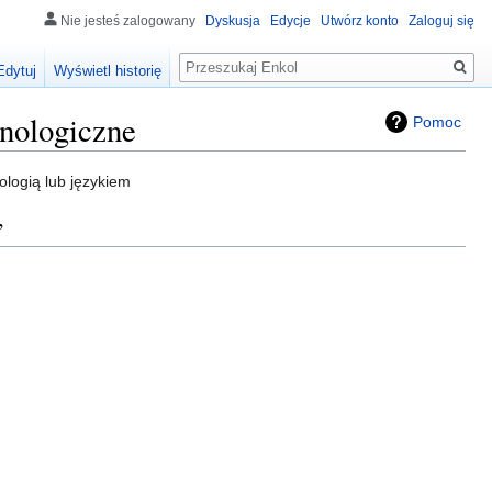
Nie jesteś zalogowany
Dyskusja
Edycje
Utwórz konto
Zaloguj się
Szukaj
Edytuj
Wyświetl historię
inologiczne
Pomoc
ologią lub językiem
”