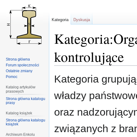
Kategoria
Dyskusja
Kategoria:Org
kontrolujące
Strona główna
Forum społeczności
Ostatnie zmiany
Przejdź
Przejdź
Kategoria grupuj
Pomoc
do
do
nawigacji
wyszukiwania
Katalog artykułów
prasowych
władzy państwowe
Strona główna katalogu
prasy
oraz nadzorującym
Katalog książek
Strona główna katalogu
książek
związanych z bra
Archiwum Enkolu