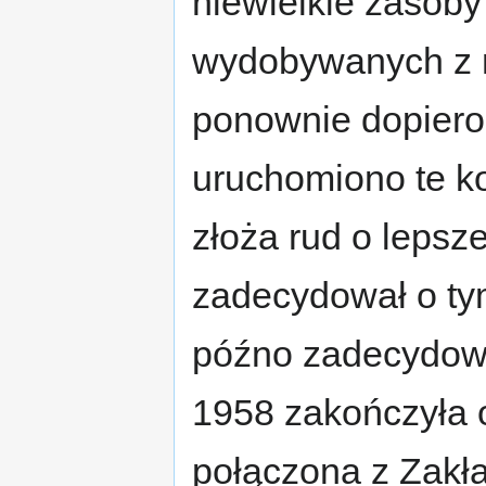
niewielkie zasoby
wydobywanych z n
ponownie dopiero
uruchomiono te ko
złoża rud o lepsze
zadecydował o ty
późno zadecydował
1958 zakończyła o
połączona z Zakł