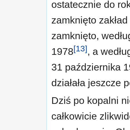
ostatecznie do ro
zamknięto zakład
zamknięto, według
[13]
1978
, a wedłu
31 października 1
działała jeszcze
Dziś po kopalni n
całkowicie zlikwi