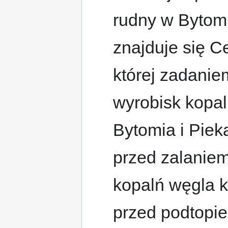
rudny w Bytomi
znajduje się C
której zadani
wyrobisk kopaln
Bytomia i Piek
przed zalaniem
kopalń węgla 
przed podtopie