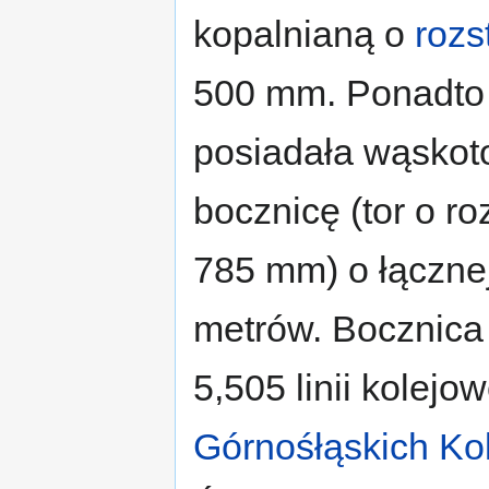
kopalnianą o
rozs
500 mm. Ponadto 
posiadała wąskot
bocznicę (tor o r
785 mm) o łącznej
metrów. Bocznica 
5,505 linii kolej
Górnośłąskich Ko