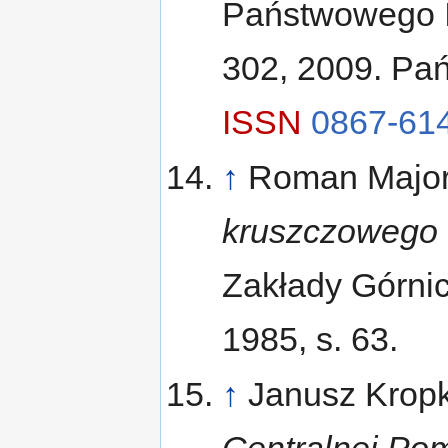
Państwowego In
302, 2009. Pań
ISSN
0867-61
↑
Roman Major
kruszczowego 
Zakłady Górnicz
1985, s. 63.
↑
Janusz Krop