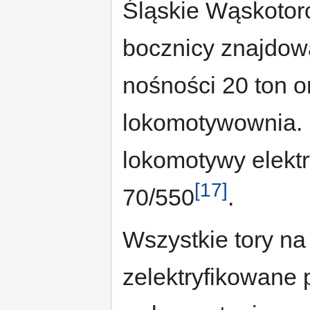
Śląskie Wąskotor
bocznicy znajdow
nośności 20 ton 
lokomotywownia. 
lokomotywy elekt
[17]
70/550
.
Wszystkie tory na
zelektryfikowane 