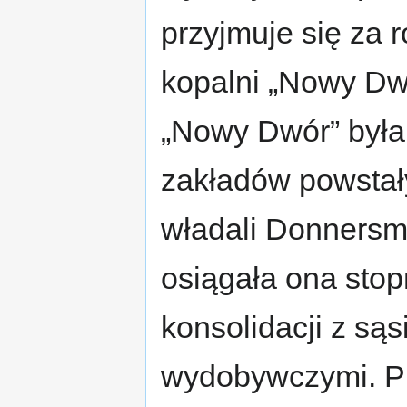
przyjmuje się za 
kopalni „Nowy Dwó
„Nowy Dwór” była
zakładów powstały
władali Donnersma
osiągała ona stop
konsolidacji z są
wydobywczymi. Pi