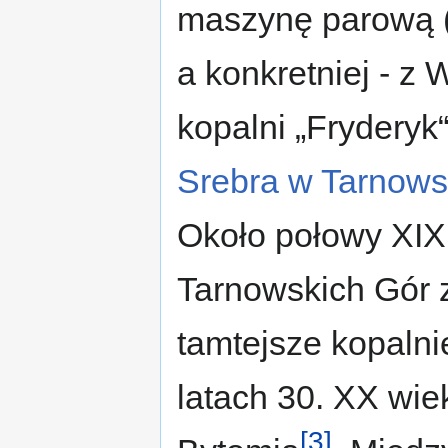
maszynę parową (
a konkretniej - z
kopalni „Fryderyk“
Srebra w Tarnows
Około połowy XIX 
Tarnowskich Gór 
tamtejsze kopaln
latach 30. XX wie
[3]