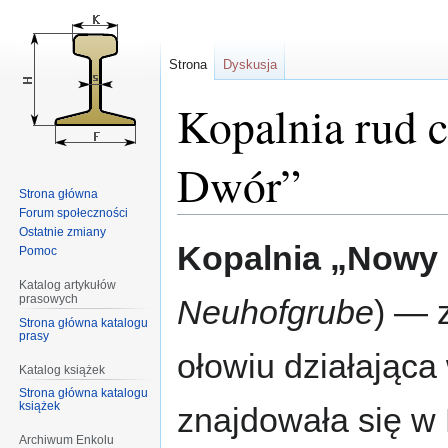
Strona
Dyskusja
Kopalnia rud 
Dwór”
Strona główna
Forum społeczności
Ostatnie zmiany
Przejdź
Przejdź
Kopalnia „Nowy
Pomoc
do
do
nawigacji
wyszukiwania
Katalog artykułów
prasowych
Neuhofgrube
) — 
Strona główna katalogu
prasy
ołowiu działająca
Katalog książek
Strona główna katalogu
książek
znajdowała się w 
Archiwum Enkolu