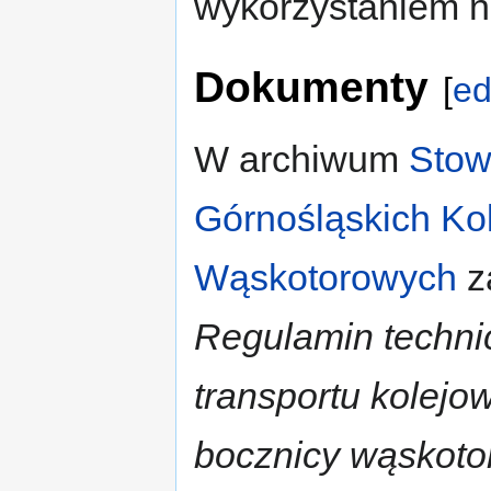
wykorzystaniem na
Dokumenty
[
ed
W archiwum
Stow
Górnośląskich Kol
Wąskotorowych
z
Regulamin techni
transportu kolejo
bocznicy wąskoto