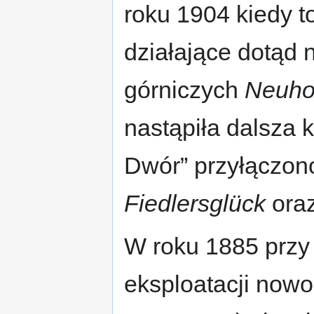
roku 1904 kiedy t
działające dotąd
górniczych
Neuho
nastąpiła dalsza 
Dwór” przyłączono
Fiedlersglück
ora
W roku 1885 przy
eksploatacji now