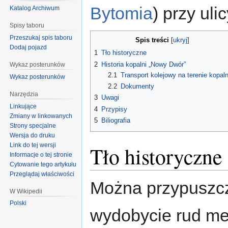
Bytomia
) przy ul
Katalog Archiwum
Spisy taboru
Przeszukaj spis taboru
Spis treści
Dodaj pojazd
1
Tło historyczne
2
Historia kopalni „Nowy Dwór”
Wykaz posterunków
2.1
Transport kolejowy na terenie kopaln
Wykaz posterunków
2.2
Dokumenty
Narzędzia
3
Uwagi
Linkujące
4
Przypisy
Zmiany w linkowanych
5
Biliografia
Strony specjalne
Wersja do druku
Link do tej wersji
Tło historyczne
Informacje o tej stronie
Cytowanie tego artykułu
Przeglądaj właściwości
Można przypuszcz
W Wikipedii
Polski
wydobycie rud met