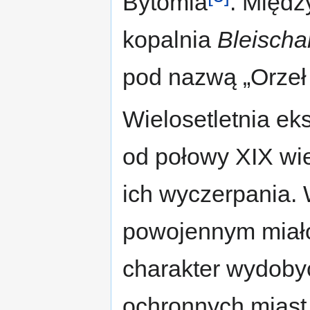
Bytomia
. Międz
kopalnia
Bleischa
pod nazwą „Orzeł 
Wielosetletnia ek
od połowy XIX wie
ich wyczerpania.
powojennym miało
charakter wydobyc
ochronnych miast