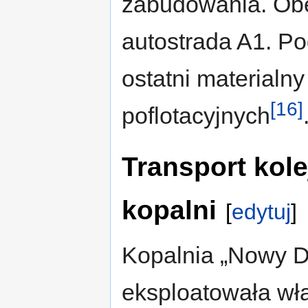
zabudowania. Obec
autostrada A1. Po
ostatni materialn
[16]
poflotacyjnych
Transport kole
kopalni
[
edytuj
]
Kopalnia „Nowy 
eksploatowała wła