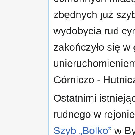
zbędnych już szy
wydobycia rud cyn
zakończyło się w 
unieruchomieniem
Górniczo - Hutnic
Ostatnimi istnieją
rudnego w rejonie
Szyb „Bolko”
w By