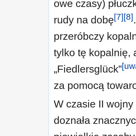
owe czasy) płuczk
[7]
[8]
rudy na dobę
przeróbczy kopaln
tylko tę kopalnię,
[uw
„Fiedlersglück”
za pomocą towarow
W czasie II wojny
doznała znacznyc