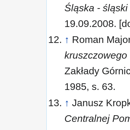
Śląska - śląsk
19.09.2008. [d
↑
Roman Major
kruszczowego 
Zakłady Górnicz
1985, s. 63.
↑
Janusz Krop
Centralnej Po