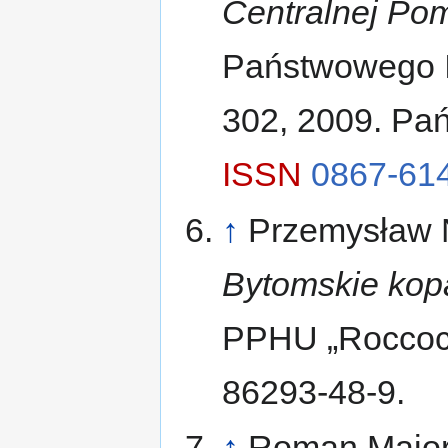
Centralnej Po
Państwowego In
302, 2009. Pań
ISSN
0867-61
↑
Przemysław N
Bytomskie kopa
PPHU „Roccoco
86293-48-9.
↑
Roman Major