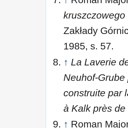
kruszczowego 
Zakłady Górnicz
1985, s. 57.
↑
La Laverie d
Neuhof-Grube p
construite par
à Kalk près de
↑
Roman Major