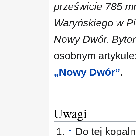
prześwicie 785 m
Waryńskiego w Pi
Nowy Dwór, Bytom
osobnym artykule
„Nowy Dwór”
.
Uwagi
↑
Do tej kopaln