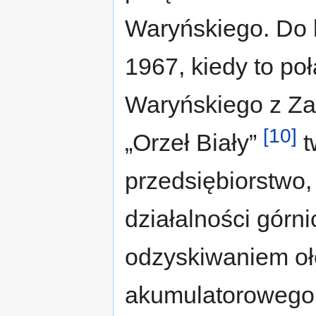
Waryńskiego. Do k
1967, kiedy to po
Waryńskiego z Za
[10]
„Orzeł Biały”
t
przedsiębiorstwo,
działalności górnic
odzyskiwaniem oł
akumulatorowego