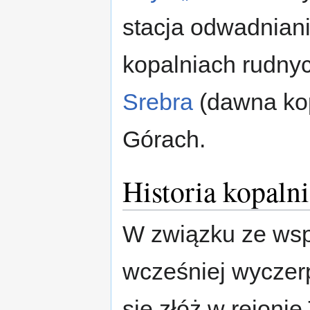
stacja odwadnian
kopalniach rudny
Srebra
(dawna kop
Górach.
Historia kopal
W związku ze w
wcześniej wycze
się złóż w rejoni