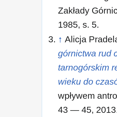
Zakłady Górnicz
1985, s. 5.
↑
Alicja Pradel
górnictwa rud 
tarnogórskim r
wieku do czas
wpływem antrop
43 — 45, 2013