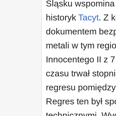
Śląsku wspomina t
historyk
Tacyt
. Z 
dokumentem bezp
metali w tym regio
Innocentego II z 
czasu trwał stopn
regresu pomiędzy 
Regres ten był 
technicznymi. Wyc