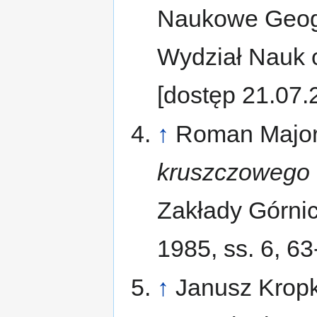
Naukowe Geogr
Wydział Nauk o
[dostęp 21.07.
↑
Roman Major
kruszczowego 
Zakłady Górnicz
1985, ss. 6, 63
↑
Janusz Krop