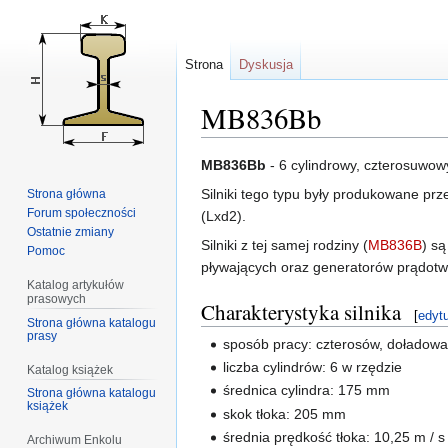
Strona
Dyskusja
MB836Bb
Przejdź
Przejdź
MB836Bb
- 6 cylindrowy, czterosuwo
do
do
Silniki tego typu były produkowane prz
Strona główna
nawigacji
wyszukiwania
Forum społeczności
(Lxd2).
Ostatnie zmiany
Silniki z tej samej rodziny (
MB836B
) s
Pomoc
pływających oraz generatorów prądotw
Katalog artykułów
prasowych
Charakterystyka silnika
[
edytu
Strona główna katalogu
prasy
sposób pracy: czterosów, doładowa
liczba cylindrów: 6 w rzędzie
Katalog książek
średnica cylindra: 175 mm
Strona główna katalogu
książek
skok tłoka: 205 mm
średnia prędkość tłoka: 10,25 m / s
Archiwum Enkolu