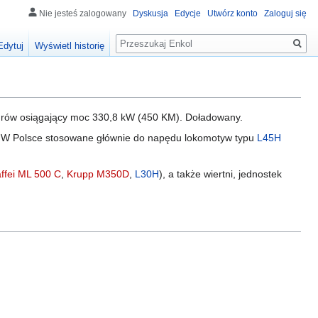
Nie jesteś zalogowany
Dyskusja
Edycje
Utwórz konto
Zaloguj się
Szukaj
Edytuj
Wyświetl historię
ndrów osiągający moc 330,8 kW (450 KM). Doładowany.
 W Polsce stosowane głównie do napędu lokomotyw typu
L45H
ffei ML 500 C
,
Krupp M350D
,
L30H
), a także wiertni, jednostek