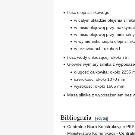
Ilość oleju silnikowego:
w całym układzie olejenia silnika
w misie olejowej przy maksymaln
w misie olejowej przy minimalnym
w wymienniku ciepła oleju silnik
w przewodach: około 5 l
Ilość wody chłodzącej: około 75 l
Główne wymiary silnika z wyposaż
długość całkowita: około 2255
szerokość: około 1070 mm
wysokość: około 1665 mm
Masa silnika z wyposażeniem bez wo
Bibliografia
[
edytuj
]
Centralne Biuro Konstrukcyjne PKP
Ministerstwo Komunikacji - Central