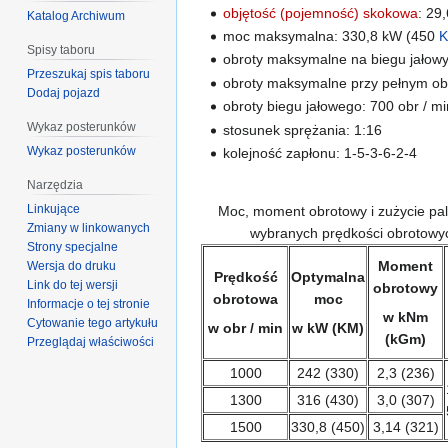
objętość (pojemność) skokowa
: 29
Katalog Archiwum
moc maksymalna: 330,8 kW (450
Spisy taboru
obroty maksymalne na biegu jałowy
Przeszukaj spis taboru
obroty maksymalne przy pełnym obc
Dodaj pojazd
obroty biegu jałowego: 700 obr / mi
Wykaz posterunków
stosunek sprężania: 1:16
Wykaz posterunków
kolejność zapłonu: 1-5-3-6-2-4
Narzędzia
Linkujące
Moc, moment obrotowy i zużycie pal
Zmiany w linkowanych
wybranych prędkości obrotowy
Strony specjalne
Moment
Wersja do druku
Prędkość
Optymalna
Link do tej wersji
obrotowy
obrotowa
moc
Informacje o tej stronie
w kNm
Cytowanie tego artykułu
w obr / min
w kW (KM)
(kGm)
Przeglądaj właściwości
1000
242 (330)
2,3 (236)
1300
316 (430)
3,0 (307)
1500
330,8 (450)
3,14 (321)