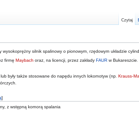
Czytaj
wy wysokoprężny silnik spalinowy o pionowym, rzędowym układzie cyli
ez firmę
Maybach
oraz, na licencji, przez zakłady
FAUR
w Bukareszcie.
ą lub były także stosowane do napędu innych lokomotyw (np.
Krauss-Ma
órczych.
j
]
ny, z wstępną komorą spalania