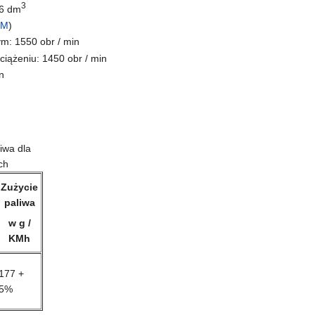
3
,6 dm
KM
)
m: 1550 obr / min
iążeniu: 1450 obr / min
n
iwa dla
ch
Zużycie
paliwa
w g /
KMh
177 +
5%