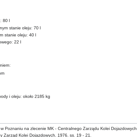
: 80 l
ym stanie oleju: 70 l
 stanie oleju: 40 l
owego: 22 l
eniem:
 mm
dy i oleju: około 2185 kg
 w Poznaniu na zlecenie MK - Centralnego Zarządu Kolei Dojazdowyc
ny Zarząd Kolei Dojazdowych, 1976, ss. 19 - 21.