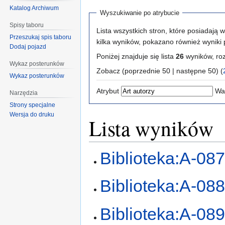
Katalog Archiwum
Wyszukiwanie po atrybucie
Spisy taboru
Lista wszystkich stron, które posiadają 
Przeszukaj spis taboru
kilka wyników, pokazano również wyniki
Dodaj pojazd
Poniżej znajduje się lista
26
wyników, ro
Wykaz posterunków
Zobacz (poprzednie 50 | następne 50) (
Wykaz posterunków
Atrybut
Wa
Narzędzia
Strony specjalne
Wersja do druku
Lista wyników
Biblioteka:A-08
Biblioteka:A-08
Biblioteka:A-08