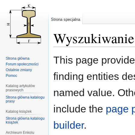
Strona specjalna
Wyszukiwanie 
Przejdź
Przejdź
This page provid
Strona główna
do
do
Forum społeczności
nawigacji
wyszukiwania
Ostatnie zmiany
finding entities d
Pomoc
Katalog artykułów
named value. Othe
prasowych
Strona główna katalogu
prasy
include the
page p
Katalog książek
Strona główna katalogu
builder
.
książek
Archiwum Enkolu