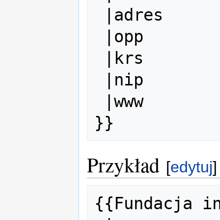
 |adres               = 

 |opp                 = 

 |krs                 = 

 |nip                 = 

 |www                 = 

Przykład
[
edytuj
]
{{Fundacja in