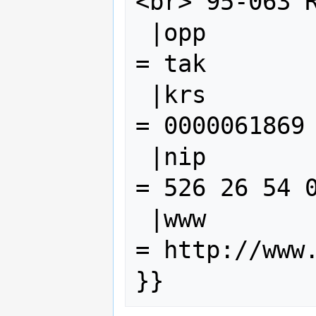
<br> 95-063 R
 |opp                 
= tak

 |krs                 
= 0000061869

 |nip                 
= 526 26 54 0
 |www                 
= http://www.