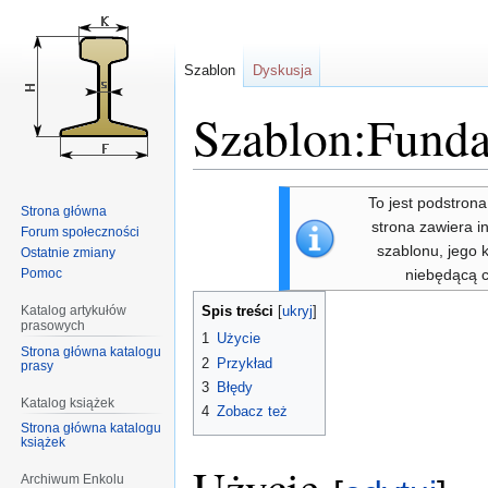
Szablon
Dyskusja
Szablon:Funda
Przejdź
Przejdź
To jest podstron
Strona główna
do
do
strona zawiera i
Forum społeczności
nawigacji
wyszukiwania
szablonu, jego 
Ostatnie zmiany
Pomoc
niebędącą 
Katalog artykułów
Spis treści
prasowych
1
Użycie
Strona główna katalogu
2
Przykład
prasy
3
Błędy
Katalog książek
4
Zobacz też
Strona główna katalogu
książek
Archiwum Enkolu