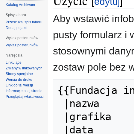
Użycie
[
edytuj
]
Katalog Archiwum
Spisy taboru
Aby wstawić infob
Przeszukaj spis taboru
Dodaj pojazd
pusty formularz i
Wykaz posterunków
Wykaz posterunków
stosownymi danymi
Narzędzia
Linkujące
zostaw pole bez w
Zmiany w linkowanych
Strony specjalne
Wersja do druku
Link do tej wersji
{{Fundacja in
Informacje o tej stronie
Przeglądaj właściwości
 |nazwa               = 

 |grafika             = 

 |data                = 
