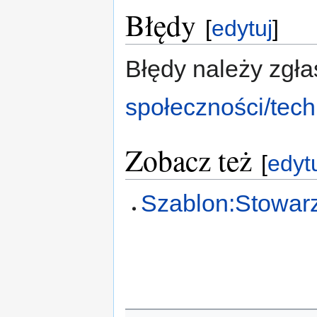
Błędy
[
edytuj
]
Błędy należy zgła
społeczności/tec
Zobacz też
[
edyt
Szablon:Stowarz