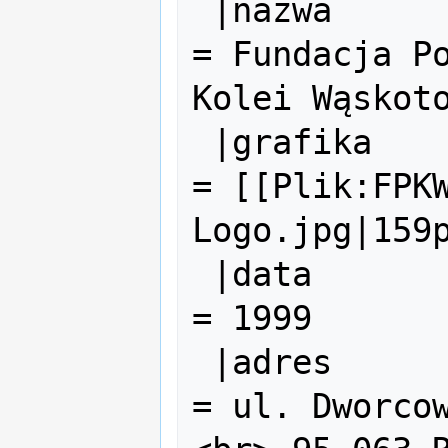
 |nazwa               
= Fundacja Po
Kolei Wąskoto
 |grafika             
= [[Plik:FPKW
Logo.jpg|159p
 |data                
= 1999

 |adres               
= ul. Dworcow