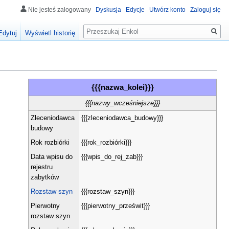
Nie jesteś zalogowany
Dyskusja
Edycje
Utwórz konto
Zaloguj się
Szukaj
Edytuj
Wyświetl historię
{{{nazwa_kolei}}}
{{{nazwy_wcześniejsze}}}
Zleceniodawca
{{{zleceniodawca_budowy}}}
budowy
Rok rozbiórki
{{{rok_rozbiórki}}}
Data wpisu do
{{{wpis_do_rej_zab}}}
rejestru
zabytków
Rozstaw szyn
{{{rozstaw_szyn}}}
Pierwotny
{{{pierwotny_prześwit}}}
rozstaw szyn