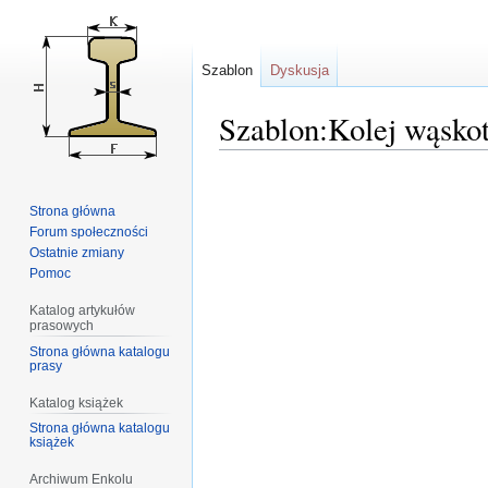
Szablon
Dyskusja
Szablon:Kolej wąsko
Przejdź
Przejdź
do
do
Strona główna
nawigacji
wyszukiwania
Forum społeczności
Ostatnie zmiany
Pomoc
Katalog artykułów
prasowych
Strona główna katalogu
prasy
Katalog książek
Strona główna katalogu
książek
Archiwum Enkolu