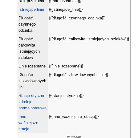
Rok przekucia
{{{rok_przekucia}}}
Istniejące linie
{{{istniejące_linie}}}
Długość
{{{długość_czynnego_odcinka}}}
czynnego
odcinka
Długość
{{{długość_całkowita_istniejących_szlaków}}}
całkowita
istniejących
szlaków
Linie rozebrane
{{{linie_rozebrane}}}
Długość
{{{długość_zlikwidowanych_linii}}}
zlikwidowanych
linii
Stacje styczne
{{{stacje_styczne}}}
z koleją
normalnotorową
Inne
{{{inne_ważniejsze_stacje}}}
ważniejsze
stacje
{{{uwagi}}}