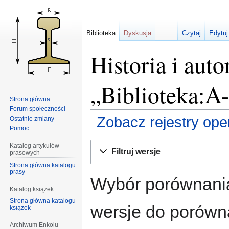
Biblioteka
Dyskusja
Czytaj
Edytuj
Historia i auto
„Biblioteka:A
Strona główna
Forum społeczności
Zobacz rejestry opera
Ostatnie zmiany
Pomoc
Przejdź
Przejdź
Katalog artykułów
Filtruj wersje
prasowych
do
do
Strona główna katalogu
nawigacji
wyszukiwania
prasy
Wybór porównania
Katalog książek
Strona główna katalogu
wersje do porównan
książek
Archiwum Enkolu