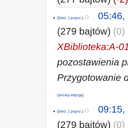
05:46,
bież.
poprz.
279 bajtów
0
‎
XBiblioteka:A-0
pozostawienia p
Przygotowanie d
anuluj edycję
09:15,
bież.
poprz.
279 bajtów
0
‎