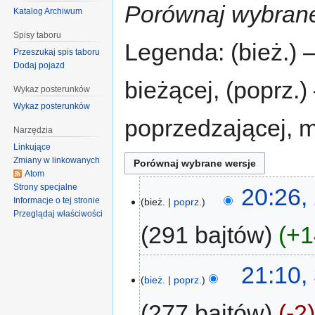
Porównaj wybrane
Katalog Archiwum
Spisy taboru
Legenda: (bież.) 
Przeszukaj spis taboru
Dodaj pojazd
bieżącej, (poprz.
Wykaz posterunków
Wykaz posterunków
poprzedzającej, 
Narzędzia
Linkujące
Zmiany w linkowanych
Atom
Strony specjalne
20:26,
Informacje o tej stronie
bież.
poprz.
Przeglądaj właściwości
291 bajtów
+1
21:10,
bież.
poprz.
277 bajtów
-2