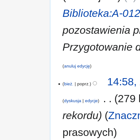
Biblioteka:A-01
pozostawienia p
Przygotowanie d
anuluj edycję
14:58,
bież.
poprz.
‎
279 
dyskusja
edycje
rekordu
Znacz
prasowych