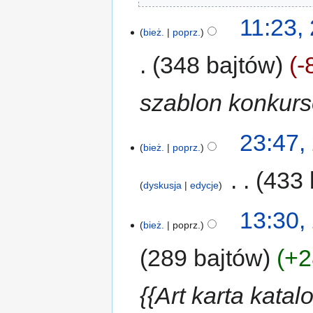
11:23,
bież.
poprz.
348 bajtów
-
szablon konkur
23:47,
bież.
poprz.
‎
433 
dyskusja
edycje
13:30,
bież.
poprz.
289 bajtów
+2
{{Art karta kata