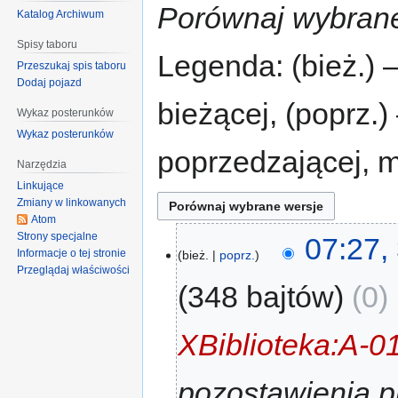
Porównaj wybrane
Katalog Archiwum
Spisy taboru
Legenda: (bież.) 
Przeszukaj spis taboru
Dodaj pojazd
bieżącej, (poprz.
Wykaz posterunków
Wykaz posterunków
poprzedzającej, 
Narzędzia
Linkujące
Zmiany w linkowanych
Atom
Strony specjalne
07:27,
Informacje o tej stronie
bież.
poprz.
Przeglądaj właściwości
348 bajtów
0
‎
XBiblioteka:A-0
pozostawienia p