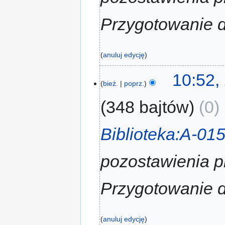
Przygotowanie d
anuluj edycję
10:52,
bież.
poprz.
348 bajtów
0
‎
Biblioteka:A-01
pozostawienia p
Przygotowanie d
anuluj edycję