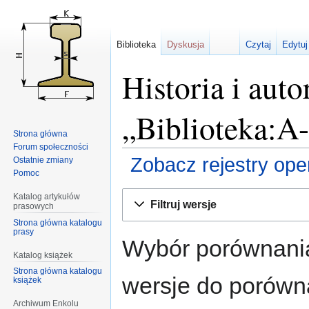
Biblioteka
Dyskusja
Czytaj
Edytuj
Historia i auto
„Biblioteka:A
Strona główna
Forum społeczności
Zobacz rejestry opera
Ostatnie zmiany
Pomoc
Przejdź
Przejdź
Katalog artykułów
Filtruj wersje
prasowych
do
do
Strona główna katalogu
nawigacji
wyszukiwania
prasy
Wybór porównania
Katalog książek
Strona główna katalogu
wersje do porównan
książek
Archiwum Enkolu