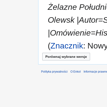
Żelazne Połudn
Olewsk |Autor=
|Omówienie=Hist
Znacznik
:
Nowy
Polityka prywatności
O Enkol
Informacje prawn