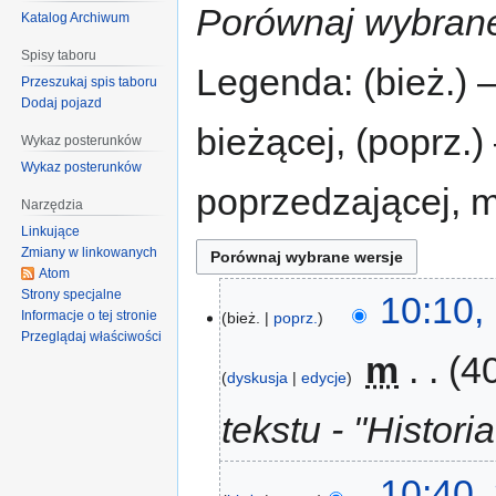
Porównaj wybrane
Katalog Archiwum
Spisy taboru
Legenda: (bież.) 
Przeszukaj spis taboru
Dodaj pojazd
bieżącej, (poprz.
Wykaz posterunków
Wykaz posterunków
poprzedzającej, 
Narzędzia
Linkujące
Zmiany w linkowanych
Atom
Strony specjalne
10:10,
Informacje o tej stronie
bież.
poprz.
Przeglądaj właściwości
‎
m
4
dyskusja
edycje
tekstu - "Historia
10:40,