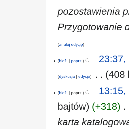
pozostawienia p
Przygotowanie d
anuluj edycję
23:37,
bież.
poprz.
‎
408 
dyskusja
edycje
13:15, 
bież.
poprz.
bajtów
+318
‎
karta katalogowa