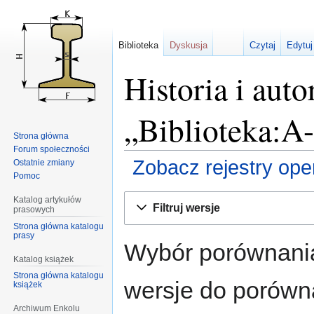
Biblioteka
Dyskusja
Czytaj
Edytuj
Historia i auto
„Biblioteka:A
Strona główna
Forum społeczności
Zobacz rejestry opera
Ostatnie zmiany
Pomoc
Przejdź
Przejdź
Katalog artykułów
Filtruj wersje
prasowych
do
do
Strona główna katalogu
nawigacji
wyszukiwania
prasy
Wybór porównania
Katalog książek
Strona główna katalogu
wersje do porównan
książek
Archiwum Enkolu