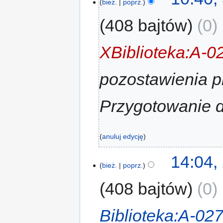
bież.
poprz.
408 bajtów
0
‎
XBiblioteka:A-0
pozostawienia p
Przygotowanie d
anuluj edycję
14:04,
bież.
poprz.
408 bajtów
0
‎
Biblioteka:A-02