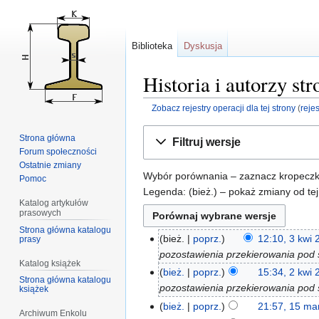
Biblioteka
Dyskusja
Historia i autorzy st
Zobacz rejestry operacji dla tej strony
(
reje
Przejdź
Przejdź
Strona główna
Filtruj wersje
do
do
Forum społeczności
nawigacji
wyszukiwania
Ostatnie zmiany
Wybór porównania – zaznacz kropeczkam
Pomoc
Legenda: (bież.) – pokaż zmiany od tej
Katalog artykułów
prasowych
Strona główna katalogu
bież.
poprz.
12:10, 3 kwi
prasy
pozostawienia przekierowania pod 
Katalog książek
bież.
poprz.
15:34, 2 kwi
Strona główna katalogu
pozostawienia przekierowania pod 
książek
bież.
poprz.
21:57, 15 ma
Archiwum Enkolu