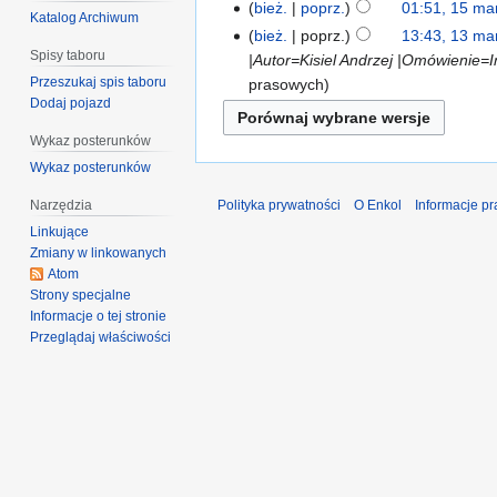
bież.
poprz.
01:51, 15 ma
Katalog Archiwum
bież.
poprz.
13:43, 13 ma
Spisy taboru
|Autor=Kisiel Andrzej |Omówienie=
Przeszukaj spis taboru
prasowych
Dodaj pojazd
Wykaz posterunków
Wykaz posterunków
Narzędzia
Polityka prywatności
O Enkol
Informacje p
Linkujące
Zmiany w linkowanych
Atom
Strony specjalne
Informacje o tej stronie
Przeglądaj właściwości