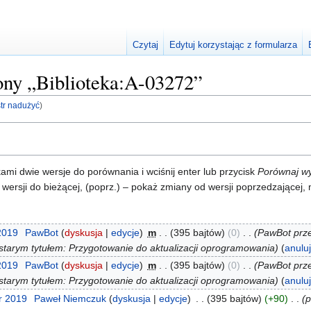
Czytaj
Edytuj korzystając z formularza
rony „Biblioteka:A-03272”
str nadużyć
)
i dwie wersje do porównania i wciśnij enter lub przycisk
Porównaj w
 wersji do bieżącej, (poprz.) – pokaż zmiany od wersji poprzedzającej
 2019
‎
PawBot
dyskusja
edycje
‎
m
395 bajtów
0
‎
PawBot prze
starym tytułem: Przygotowanie do aktualizacji oprogramowania
anulu
 2019
‎
PawBot
dyskusja
edycje
‎
m
395 bajtów
0
‎
PawBot prze
starym tytułem: Przygotowanie do aktualizacji oprogramowania
anulu
r 2019
‎
Paweł Niemczuk
dyskusja
edycje
‎
395 bajtów
+90
‎
p