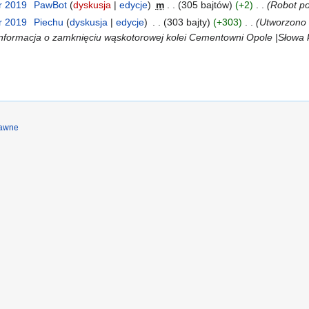
r 2019
‎
PawBot
dyskusja
edycje
‎
m
305 bajtów
+2
‎
Robot po
r 2019
‎
Piechu
dyskusja
edycje
‎
303 bajty
+303
‎
Utworzono n
Informacja o zamknięciu wąskotorowej kolei Cementowni Opole |Słowa
rawne