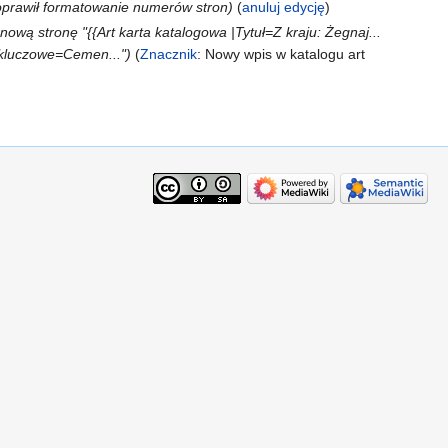
prawił formatowanie numerów stron
anuluj edycję
ową stronę "{{Art karta katalogowa |Tytuł=Z kraju: Żegnaj...
 kluczowe=Cemen..."
Znacznik
:
Nowy wpis w katalogu art