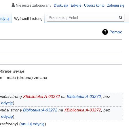
Nie jesteś zalogowany
Dyskusja
Edycje
Utwórz konto
Zaloguj się
Szukaj
Edytuj
Wyświetl historię
Pomoc
ybrane wersje
.
, m – mała (drobna) zmiana
niósł stronę
XBiblioteka:A-03272
na
Biblioteka:A-03272
, bez
j edycję
niósł stronę
Biblioteka:A-03272
na
XBiblioteka:A-03272
, bez
j edycję
rzejrzany
anuluj edycję