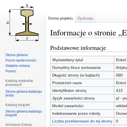
Strona projektu
Dyskusja
Informacje o stronie 
Podstawowe informacje
Przejdź
Przejdź
do
do
Strona główna
nawigacji
wyszukiwania
Wyświetlany tytuł
Enkol
Forum społeczności
Ostatnie zmiany
Domyślny klucz sortowania
Artyk
Pomoc
Długość strony (w bajtach)
680
Katalog artykułów
Przestrzeń nazw
Enkol
prasowych
Identyfikator strony
415
Strona główna katalogu
prasy
Język zawartości strony
pl - po
Katalog książek
Model zawartości
wikite
Strona główna katalogu
Indeksowanie przez roboty
Dozwo
książek
Liczba przekierowań do tej strony
0
Archiwum Enkolu