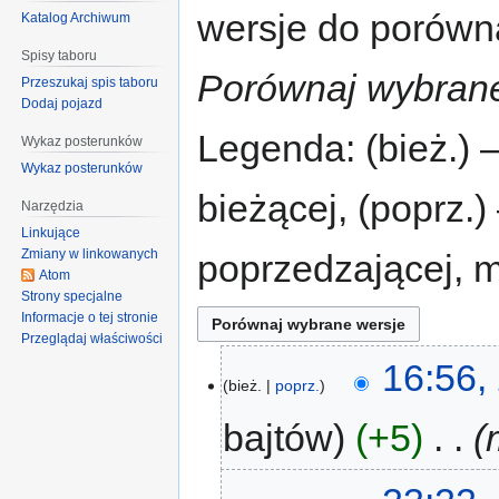
wersje do porównan
Katalog Archiwum
Spisy taboru
Porównaj wybrane
Przeszukaj spis taboru
Dodaj pojazd
Legenda: (bież.) 
Wykaz posterunków
Wykaz posterunków
bieżącej, (poprz.
Narzędzia
Linkujące
Zmiany w linkowanych
poprzedzającej, 
Atom
Strony specjalne
Informacje o tej stronie
Przeglądaj właściwości
16:56,
bież.
poprz.
bajtów
+5
‎