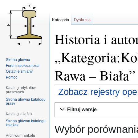
Kategoria
Dyskusja
Historia i auto
„Kategoria:Ko
Strona główna
Forum społeczności
Rawa – Biała”
Ostatnie zmiany
Pomoc
Katalog artykułów
Zobacz rejestry opera
prasowych
Strona główna katalogu
prasy
Przejdź
Przejdź
Filtruj wersje
do
do
Katalog książek
nawigacji
wyszukiwania
Strona główna katalogu
książek
Wybór porównania
Archiwum Enkolu