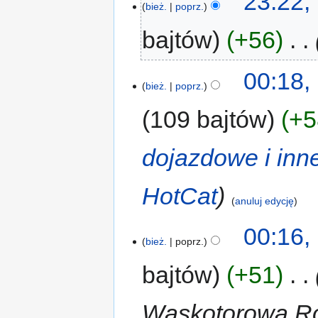
23:22,
bież.
poprz.
bajtów
+56
‎
00:18,
bież.
poprz.
109 bajtów
+5
dojazdowe i inn
HotCat
anuluj edycję
00:16,
bież.
poprz.
bajtów
+51
‎
Wąskotorowa Rog