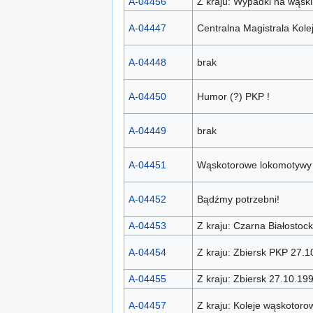
A-04456
Z kraju: Wypadki na wąski
A-04447
Centralna Magistrala Kole
A-04448
brak
A-04450
Humor (?) PKP !
A-04449
brak
A-04451
Wąskotorowe lokomotywy 
A-04452
Bądźmy potrzebni!
A-04453
Z kraju: Czarna Białostoc
A-04454
Z kraju: Zbiersk PKP 27.1
A-04455
Z kraju: Zbiersk 27.10.19
A-04457
Z kraju: Koleje wąskotoro