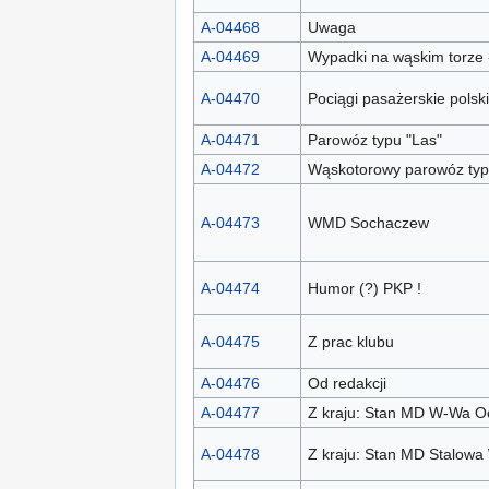
A-04468
Uwaga
A-04469
Wypadki na wąskim torze -
A-04470
Pociągi pasażerskie pols
A-04471
Parowóz typu "Las"
A-04472
Wąskotorowy parowóz typ
A-04473
WMD Sochaczew
A-04474
Humor (?) PKP !
A-04475
Z prac klubu
A-04476
Od redakcji
A-04477
Z kraju: Stan MD W-Wa O
A-04478
Z kraju: Stan MD Stalow