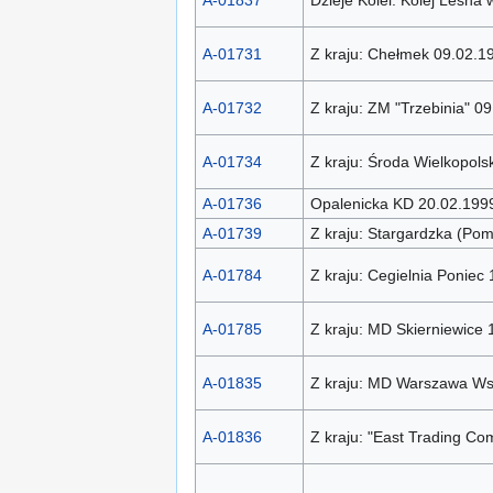
A-01837
Dzieje Kolei: Kolej Leśna
A-01731
Z kraju: Chełmek 09.02.1
A-01732
Z kraju: ZM "Trzebinia" 0
A-01734
Z kraju: Środa Wielkopols
A-01736
Opalenicka KD 20.02.199
A-01739
Z kraju: Stargardzka (Po
A-01784
Z kraju: Cegielnia Poniec
A-01785
Z kraju: MD Skierniewice
A-01835
Z kraju: MD Warszawa Ws
A-01836
Z kraju: "East Trading C