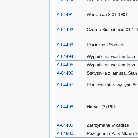
A-04491
Warszawa 2.01.1991
A-04492
Czarna Białostocka 01.19
A-04493
Płociczno k/Suwałk
A-04494
Wypadki na wąskim torze
A-04495
Wypadki na wąskim torze
A-04496
Statystyka z lamusa. Stan
A-04497
Pług wąskotorowy typu 8
A-04498
Humor (?) PKP!
A-04499
Zatrzymane w kadrze
A-04500
Pożegnanie Pary Mława 9