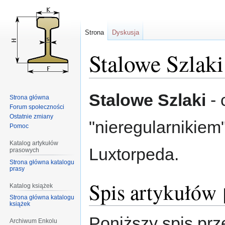
Strona
Dyskusja
Stalowe Szlaki
Przejdź
Przejdź
Stalowe Szlaki
- 
Strona główna
do
do
Forum społeczności
nawigacji
wyszukiwania
Ostatnie zmiany
"nieregularnikie
Pomoc
Katalog artykułów
Luxtorpeda.
prasowych
Strona główna katalogu
prasy
Spis artykułów
Katalog książek
Strona główna katalogu
książek
Poniższy spis pr
Archiwum Enkolu