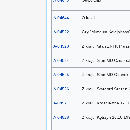
A-04643
Odwołania
A-04644
O kolei...
A-04522
Czy "Muzeum Kolejnictwa
A-04523
Z kraju: /stan ZNTK Prus
A-04524
Z kraju: Stan MD Często
A-04525
Z kraju: Stan MD Gdańsk 
A-04526
Z kraju: Stargard Szczcz.
A-04527
Z kraju: Krośniewice 12.1
A-04528
Z kraju: Kętrzyn 26.10.19