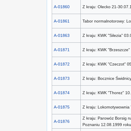
A-01860
Z kraju: Olecko 21-30.07.
A-01861
Tabor normalnotorowy: L
A-01863
Z kraju: KWK "Silezia" 03
A-01871
Z kraju: KWK "Brzeszcze"
A-01872
Z kraju: KWK "Czeczot" 0
A-01873
Z kraju: Bocznice Świdnicy
A-01874
Z kraju: KWK "Thorez" 10
A-01875
Z kraju: Lokomotywownia 
Z kraju: Parowóz Borsig na
A-01876
Poznaniu 12.08.1999 rok