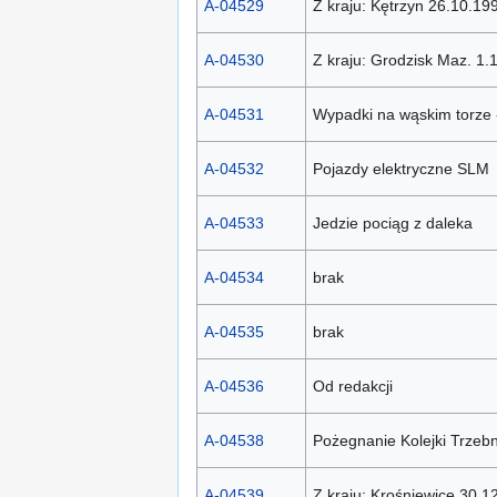
A-04529
Z kraju: Kętrzyn 26.10.19
A-04530
Z kraju: Grodzisk Maz. 1.
A-04531
Wypadki na wąskim torze -
A-04532
Pojazdy elektryczne SLM
A-04533
Jedzie pociąg z daleka
A-04534
brak
A-04535
brak
A-04536
Od redakcji
A-04538
Pożegnanie Kolejki Trzebn
A-04539
Z kraju: Krośniewice 30.1