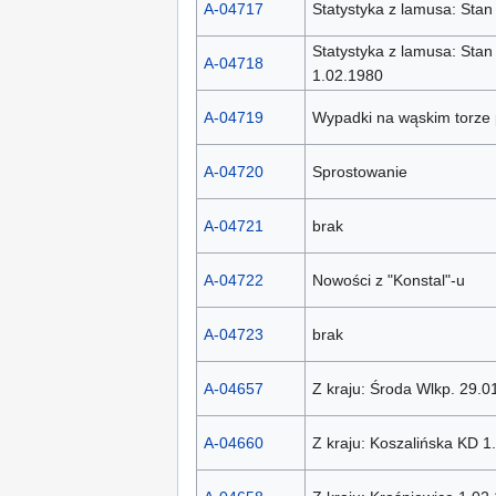
A-04717
Statystyka z lamusa: Sta
Statystyka z lamusa: St
A-04718
1.02.1980
A-04719
Wypadki na wąskim torze p
A-04720
Sprostowanie
A-04721
brak
A-04722
Nowości z "Konstal"-u
A-04723
brak
A-04657
Z kraju: Środa Wlkp. 29.0
A-04660
Z kraju: Koszalińska KD 1