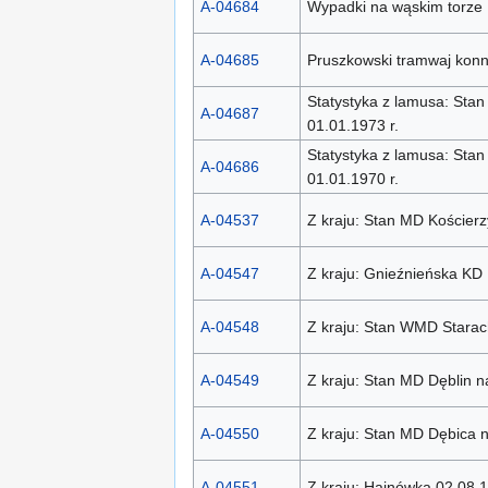
A-04684
Wypadki na wąskim torze
A-04685
Pruszkowski tramwaj kon
Statystyka z lamusa: Sta
A-04687
01.01.1973 r.
Statystyka z lamusa: Sta
A-04686
01.01.1970 r.
A-04537
Z kraju: Stan MD Kościer
A-04547
Z kraju: Gnieźnieńska KD
A-04548
Z kraju: Stan WMD Starac
A-04549
Z kraju: Stan MD Dęblin n
A-04550
Z kraju: Stan MD Dębica 
A-04551
Z kraju: Hajnówka 02.08.