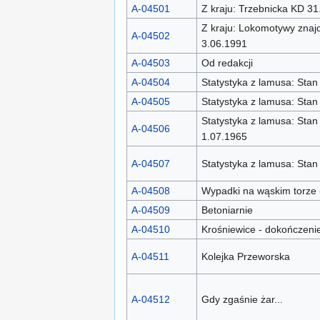
A-04501
Z kraju: Trzebnicka KD 3
Z kraju: Lokomotywy znaj
A-04502
3.06.1991
A-04503
Od redakcji
A-04504
Statystyka z lamusa: St
A-04505
Statystyka z lamusa: St
Statystyka z lamusa: Sta
A-04506
1.07.1965
A-04507
Statystyka z lamusa: Sta
A-04508
Wypadki na wąskim torze 
A-04509
Betoniarnie
A-04510
Krośniewice - dokończeni
A-04511
Kolejka Przeworska
A-04512
Gdy zgaśnie żar...