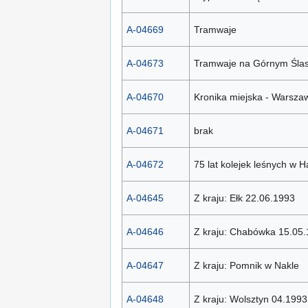
A-04669
Tramwaje
A-04673
Tramwaje na Górnym Śla
A-04670
Kronika miejska - Warsza
A-04671
brak
A-04672
75 lat kolejek leśnych w 
A-04645
Z kraju: Ełk 22.06.1993
A-04646
Z kraju: Chabówka 15.05
A-04647
Z kraju: Pomnik w Nakle
A-04648
Z kraju: Wolsztyn 04.1993