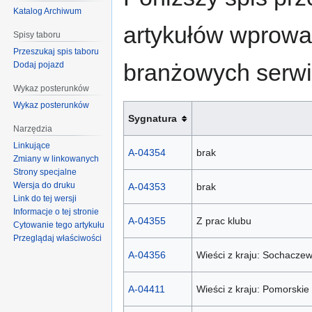
Katalog Archiwum
artykułów wprowa
Spisy taboru
Przeszukaj spis taboru
branżowych serwi
Dodaj pojazd
Wykaz posterunków
Wykaz posterunków
Sygnatura
Narzędzia
Linkujące
A-04354
brak
Zmiany w linkowanych
Strony specjalne
Wersja do druku
A-04353
brak
Link do tej wersji
Informacje o tej stronie
A-04355
Z prac klubu
Cytowanie tego artykułu
Przeglądaj właściwości
A-04356
Wieści z kraju: Sochacze
A-04411
Wieści z kraju: Pomorski