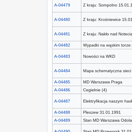
A-04479
Z kraju: Sompolno 15.01.
A-04480
Z kraju: Krośniewice 15.0
A-04481
Z kraju: Nakło nad Noteci
A-04482
Wypadki na wąskim torze
A-04483
Nowości na WKD
A-04484
Mapa schematyczna sieci P
A-04485
MD Warszawa Praga
A-04486
Cegielnie (4)
A-04487
Elektryfikacja naszym has
A-04488
Pleszew 31.01.1991
A-04489
Stan MD Warszawa Odola
A-04490
Stan MD Przeworsk 31.01