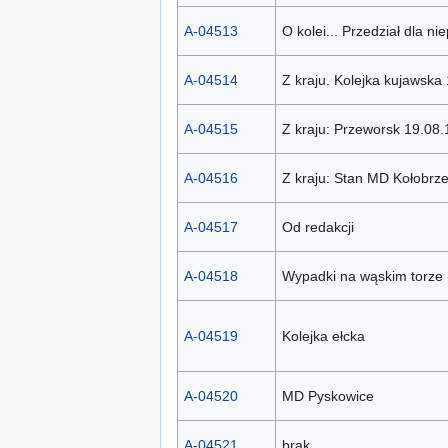
A-04513
O kolei... Przedział dla ni
A-04514
Z kraju. Kolejka kujawska
A-04515
Z kraju: Przeworsk 19.08
A-04516
Z kraju: Stan MD Kołobrz
A-04517
Od redakcji
A-04518
Wypadki na wąskim torze -
A-04519
Kolejka ełcka
A-04520
MD Pyskowice
A-04521
brak