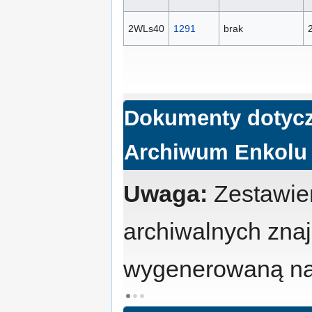
2WLs40
1291
brak
Dokumenty dotycz
Archiwum Enkolu
Uwaga:
Zestawien
archiwalnych zna
wygenerowaną na 