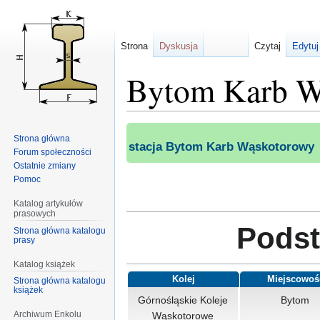
Strona
Dyskusja
Czytaj
Edytuj
Bytom Karb W
Przejdź
Przejdź
Strona główna
do
do
stacja Bytom Karb Wąskotorowy
Forum społeczności
nawigacji
wyszukiwania
Ostatnie zmiany
Pomoc
Katalog artykułów
prasowych
Podst
Strona główna katalogu
prasy
Katalog książek
Kolej
Miejscowoś
Strona główna katalogu
książek
Górnośląskie Koleje
Bytom
Archiwum Enkolu
Wąskotorowe