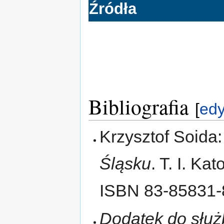
Źródła
Bibliografia
[
edy
Krzysztof Soida
Śląsku
. T. I. K
ISBN 83-85831-
Dodatek do służ