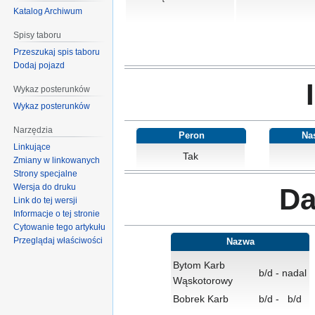
Katalog Archiwum
Spisy taboru
Przeszukaj spis taboru
Dodaj pojazd
Wykaz posterunków
Wykaz posterunków
Narzędzia
Peron
Na
Linkujące
Tak
Zmiany w linkowanych
Strony specjalne
Wersja do druku
Da
Link do tej wersji
Informacje o tej stronie
Cytowanie tego artykułu
Przeglądaj właściwości
Nazwa
Bytom Karb
b/d
-
nadal
Wąskotorowy
Bobrek Karb
b/d
-
b/d